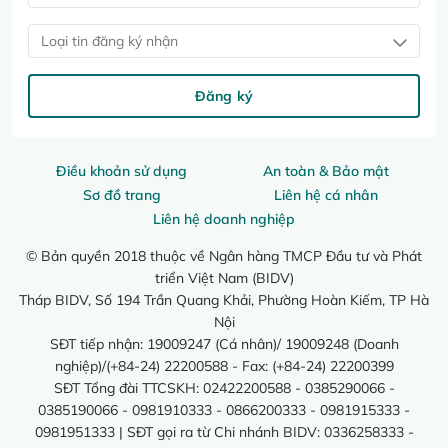
Loại tin đăng ký nhận
Đăng ký
Điều khoản sử dụng
An toàn & Bảo mật
Sơ đồ trang
Liên hệ cá nhân
Liên hệ doanh nghiệp
© Bản quyền 2018 thuộc về Ngân hàng TMCP Đầu tư và Phát
triển Việt Nam (BIDV)
Tháp BIDV, Số 194 Trần Quang Khải, Phường Hoàn Kiếm, TP Hà
Nội
SĐT tiếp nhận: 19009247 (Cá nhân)/ 19009248 (Doanh
nghiệp)/(+84-24) 22200588 - Fax: (+84-24) 22200399
SĐT Tổng đài TTCSKH: 02422200588 - 0385290066 -
0385190066 - 0981910333 - 0866200333 - 0981915333 -
0981951333 | SĐT gọi ra từ Chi nhánh BIDV: 0336258333 -