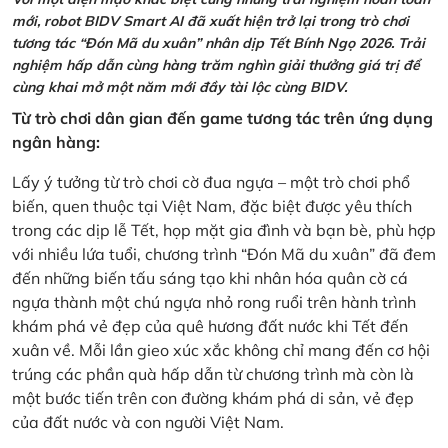
mới, robot BIDV Smart AI đã xuất hiện trở lại trong trò chơi
tương tác “Đón Mã du xuân” nhân dịp Tết Bính Ngọ 2026. Trải
nghiệm hấp dẫn cùng hàng trăm nghìn giải thưởng giá trị để
cùng khai mở một năm mới đầy tài lộc cùng BIDV.
Từ trò chơi dân gian đến game tương tác trên ứng dụng
ngân hàng:
Lấy ý tưởng từ trò chơi cờ đua ngựa – một trò chơi phổ
biến, quen thuộc tại Việt Nam, đặc biệt được yêu thích
trong các dịp lễ Tết, họp mặt gia đình và bạn bè, phù hợp
với nhiều lứa tuổi, chương trình “Đón Mã du xuân” đã đem
đến những biến tấu sáng tạo khi nhân hóa quân cờ cá
ngựa thành một chú ngựa nhỏ rong ruổi trên hành trình
khám phá vẻ đẹp của quê hương đất nước khi Tết đến
xuân về. Mỗi lần gieo xúc xắc không chỉ mang đến cơ hội
trúng các phần quà hấp dẫn từ chương trình mà còn là
một bước tiến trên con đường khám phá di sản, vẻ đẹp
của đất nước và con người Việt Nam.