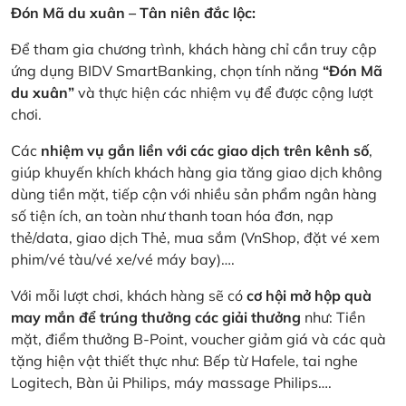
Đón Mã du xuân – Tân niên đắc lộc:
Để tham gia chương trình, khách hàng chỉ cần truy cập
ứng dụng BIDV SmartBanking, chọn tính năng
“Đón Mã
du xuân”
và thực hiện các nhiệm vụ để được cộng lượt
chơi.
Các
nhiệm vụ gắn liền với các giao dịch trên kênh số
,
giúp khuyến khích khách hàng gia tăng giao dịch không
dùng tiền mặt, tiếp cận với nhiều sản phẩm ngân hàng
số tiện ích, an toàn như thanh toan hóa đơn, nạp
thẻ/data, giao dịch Thẻ, mua sắm (VnShop, đặt vé xem
phim/vé tàu/vé xe/vé máy bay)….
Với mỗi lượt chơi, khách hàng sẽ có
cơ hội mở hộp quà
may mắn để trúng thưởng các giải thưởng
như: Tiền
mặt, điểm thưởng B-Point, voucher giảm giá và các quà
tặng hiện vật thiết thực như: Bếp từ Hafele, tai nghe
Logitech, Bàn ủi Philips, máy massage Philips….