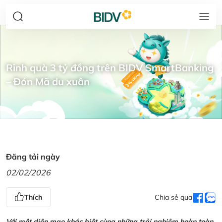
Rinh quà 3 tỷ đồng trên BIDV SmartBanking
– Đón Mã du xuân
Đăng tải ngày
02/02/2026
Thích
Chia sẻ qua
Với một diện mạo khác biệt cùng những trải nghiệm hoàn toàn