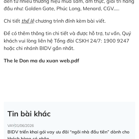
đến từ nhiều thương hiệu mua sắm, ẩm thực, giải trí hàng
đầu như: Golden Gate, Phúc Long, Menard, CGV…..
Chi tiết
thể lệ
chương trình đính kèm bài viết.
Để có thêm thông tin chi tiết và được hỗ trợ, tư vấn, Quý
khách vui lòng liên hệ Tổng đài CSKH 24/7: 1900 9247
hoặc chi nhánh BIDV gần nhất.
The le Don ma du xuan web.pdf
Tin bài khác
VAY
01/06/2026
BIDV triển khai gói vay ưu đãi “ngôi nhà đầu tiên” dành cho
khách hàng cá nhân