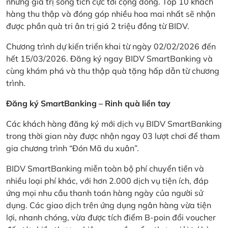
những giá trị sống tích cực tới cộng đồng. Top 10 khách
hàng thu thập và đóng góp nhiều hoa mai nhất sẽ nhận
được phần quà tri ân trị giá 2 triệu đồng từ BIDV.
Chương trình dự kiến triển khai từ ngày 02/02/2026 đến
hết 15/03/2026. Đăng ký ngay BIDV SmartBanking và
cùng khám phá và thu thập quà tặng hấp dẫn từ chương
trình.
Đăng ký SmartBanking – Rinh quà liền tay
Các khách hàng đăng ký mới dịch vụ BIDV SmartBanking
trong thời gian này được nhận ngay 03 lượt chơi để tham
gia chương trình “Đón Mã du xuân”.
BIDV SmartBanking miễn toàn bộ phí chuyển tiền và
nhiều loại phí khác, với hơn 2.000 dịch vụ tiện ích, đáp
ứng mọi nhu cầu thanh toán hàng ngày của người sử
dụng. Các giao dịch trên ứng dụng ngân hàng vừa tiện
lợi, nhanh chóng, vừa được tích điểm B-poin đổi voucher