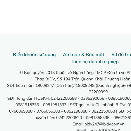
Điều khoản sử dụng
An toàn & Bảo mật
Sơ đồ tr
Liên hệ doanh nghiệp
© Bản quyền 2018 thuộc về Ngân hàng TMCP Đầu tư và Phá
Tháp BIDV, Số 194 Trần Quang Khải, Phường Hoàn
SĐT tiếp nhận: 19009247 (Cá nhân)/ 19009248 (Doanh nghiệp)/(+8
22200399
SĐT Tổng đài TTCSKH: 02422200588 - 0385290066 - 0385190066
0981915333 - 0981951333 | SĐT gọi ra từ Chi nhánh BIDV: 
0766069388 - 0766056388 - 0852198088 - 0822150068 | SĐT xác 
chuyển tiền: 02422200520 - 0981358335 - 0862136
Email:
bidv247@bidv.com.vn
Swift code: BIDVVNVX