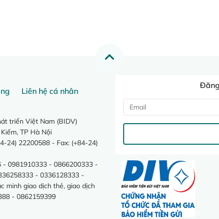
Đăng 
ang
Liên hệ cá nhân
t triển Việt Nam (BIDV)
 Kiếm, TP Hà Nội
4-24) 22200588 - Fax: (+84-24)
 - 0981910333 - 0866200333 -
0336258333 - 0336128333 -
minh giao dịch thẻ, giao dịch
388 - 0862159399