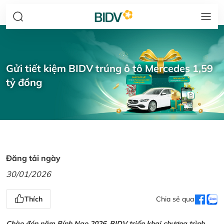
Gửi tiết kiệm BIDV trúng ô tô Mercedes 1,59
tỷ đồng
Đăng tải ngày
30/01/2026
Thích
Chia sẻ qua
Chào đón năm Bính Ngọ 2026, BIDV triển khai chương trình