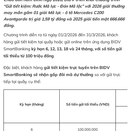
“Gửi tiết kiệm: Rước Mã lực - Đón Mã lộc” với 2026 giải thưởng
may mắn gồm 01 giải Mã lực - ô tô Mercedes C200
Avantgarde trị giá 1,59 tỷ đồng và 2025 giải tiền mặt 666.666
đồng.
Chương trình diễn ra từ ngày 01/2/2026 đến 31/3/2026, khách
hàng gửi tiết kiệm tại quầy hoặc gửi online trên ứng dụng BIDV
SmartBanking
kỳ hạn 6, 12, 13, 18 và 24 tháng, với số tiền gửi
tối thiểu từ 100 triệu đồng
.
Đặc biệt, khách hàng
gửi tiết kiệm trực tuyến trên BIDV
SmartBanking sẽ nhận gấp đôi mã dự thưởng
so với gửi trực
tiếp tại quầy, cụ thể:
Kỳ hạn (tháng)
Số tiền gửi tối thiểu (VND)
6
100.000.000