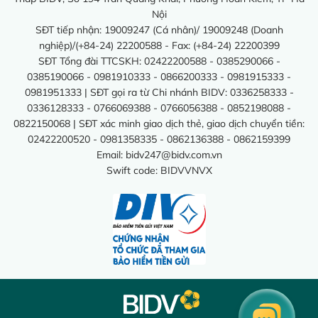
Nội
SĐT tiếp nhận: 19009247 (Cá nhân)/ 19009248 (Doanh
nghiệp)/(+84-24) 22200588 - Fax: (+84-24) 22200399
SĐT Tổng đài TTCSKH: 02422200588 - 0385290066 -
0385190066 - 0981910333 - 0866200333 - 0981915333 -
0981951333 | SĐT gọi ra từ Chi nhánh BIDV: 0336258333 -
0336128333 - 0766069388 - 0766056388 - 0852198088 -
0822150068 | SĐT xác minh giao dịch thẻ, giao dịch chuyển tiền:
02422200520 - 0981358335 - 0862136388 - 0862159399
Email:
bidv247@bidv.com.vn
Swift code: BIDVVNVX