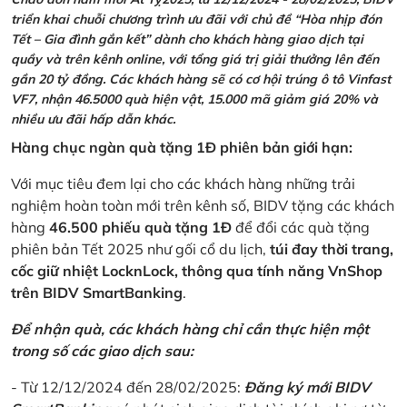
triển khai chuỗi chương trình ưu đãi với chủ đề “Hòa nhịp đón
Tết – Gia đình gắn kết” dành cho khách hàng giao dịch tại
quầy và trên kênh online, với tổng giá trị giải thưởng lên đến
gần 20 tỷ đồng. Các khách hàng sẽ có cơ hội trúng ô tô Vinfast
VF7, nhận 46.5000 quà hiện vật, 15.000 mã giảm giá 20% và
nhiều ưu đãi hấp dẫn khác.
Hàng chục ngàn quà tặng 1Đ phiên bản giới hạn:
Với mục tiêu đem lại cho các khách hàng những trải
nghiệm hoàn toàn mới trên kênh số, BIDV tặng các khách
hàng
46.500 phiếu quà tặng 1Đ
để đổi các quà tặng
phiên bản Tết 2025 như gối cổ du lịch,
túi đay thời trang,
cốc giữ nhiệt LocknLock, thông qua tính năng VnShop
trên BIDV SmartBanking
.
Để nhận quà, các khách hàng chỉ cần thực hiện một
trong số các giao dịch sau:
- Từ 12/12/2024 đến 28/02/2025:
Đăng ký mới BIDV