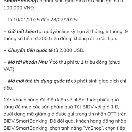
SmartBanking
có phát sinh giao dịch tài chính ghi nợ từ
100,000 VNĐ.
- Từ 10/01/2025 đến 28/02/2025:
+
Gửi tiết kiệm
tại quầy/online kỳ hạn 3 tháng, 6 tháng, 9
tháng số tiền từ 200 triệu đồng; không rút trước hạn.
+
Chuyển tiền quốc tế
từ 2,000 USD.
+
Mở tài khoản Như Ý
có thu phí từ 1 triệu đồng (chưa
VAT)
+
Mở mới thẻ tín dụng quốc tế
có phát sinh giao dịch chi
tiêu.
Các khách hàng đủ điều kiện sẽ nhận được phiếu quà
tặng để mua các sản phẩm quà Tết BIDV với giá 1 Đ,
dưới dạng mã giảm giá được gửi trong tin nhắn OTT trên
BIDV SmartBanking. Để đối quà, khách hàng đăng nhập
BIDV SmartBanking, chọn tính năng “VnShop”, chọn tiếp