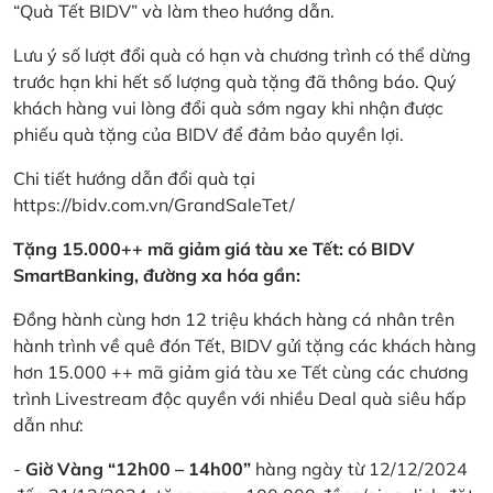
“Quà Tết BIDV” và làm theo hướng dẫn.
Lưu ý số lượt đổi quà có hạn và chương trình có thể dừng
trước hạn khi hết số lượng quà tặng đã thông báo. Quý
khách hàng vui lòng đổi quà sớm ngay khi nhận được
phiếu quà tặng của BIDV để đảm bảo quyền lợi.
Chi tiết hướng dẫn đổi quà tại
https://bidv.com.vn/GrandSaleTet/
Tặng 15.000++ mã giảm giá tàu xe Tết: có BIDV
SmartBanking, đường xa hóa gần:
Đồng hành cùng hơn 12 triệu khách hàng cá nhân trên
hành trình về quê đón Tết, BIDV gửi tặng các khách hàng
hơn 15.000 ++ mã giảm giá tàu xe Tết cùng các chương
trình Livestream độc quyền với nhiều Deal quà siêu hấp
dẫn như:
-
Giờ Vàng “12h00 – 14h00”
hàng ngày từ 12/12/2024