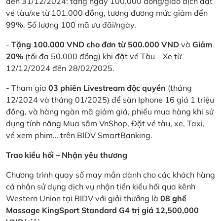
đến 31/12/2024: tặng ngay 100.000 đồng/giao dịch đặt
vé tàu/xe từ 101.000 đồng, tương đương mức giảm đến
99%. Số lượng 100 mã ưu đãi/ngày.
-
Tặng 100.000 VND cho đơn từ 500.000 VND
và
Giảm
20%
(tối đa 50.000 đồng) khi đặt vé Tàu – Xe từ
12/12/2024 đến 28/02/2025.
- Tham gia
03 phiên Livestream độc quyền
(tháng
12/2024 và tháng 01/2025) để săn Iphone 16 giá 1 triệu
đồng, và hàng ngàn mã giảm giá, phiếu mua hàng khi sử
dụng tính năng Mua sắm VnShop, Đặt vé tàu, xe, Taxi,
vé xem phim… trên BIDV SmartBanking.
Trao kiều hối – Nhận yêu thương
Chương trình quay số may mắn dành cho các khách hàng
cá nhân sử dụng dịch vụ nhận tiền kiều hối qua kênh
Western Union tại BIDV với giải thưởng là
08 ghế
Massage KingSport Standard G4 trị giá 12,500,000