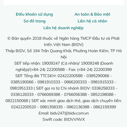
Điều khoản sử dụng
An toàn & Bảo mật
Sơ đồ trang
Liên hệ cá nhân
Liên hệ doanh nghiệp
© Bản quyền 2018 thuộc về Ngân hàng TMCP Đầu tư và Phát
triển Việt Nam (BIDV)
Tháp BIDV, Số 194 Trần Quang Khải, Phường Hoàn Kiếm, TP Hà
Nội
SĐT tiếp nhận: 19009247 (Cá nhân)/ 19009248 (Doanh
nghiệp)/(+84-24) 22200588 - Fax: (+84-24) 22200399
SĐT Tổng đài TTCSKH: 02422200588 - 0385290066 -
0385190066 - 0981910333 - 0866200333 - 0981915333 -
0981951333 | SĐT gọi ra từ Chi nhánh BIDV: 0336258333 -
0336128333 - 0766069388 - 0766056388 - 0852198088 -
0822150068 | SĐT xác minh giao dịch thẻ, giao dịch chuyển tiền:
02422200520 - 0981358335 - 0862136388 - 0862159399
Email:
bidv247@bidv.com.vn
Swift code: BIDVVNVX