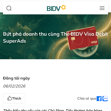
Bứt phá doanh thu cùng Thẻ BIDV Visa Debit
SuperAds
Đăng tải ngày
06/02/2026
Thích
Chia sẻ qua
Thấu hiểu nhu cầu của các Chủ Shop, Tiểu thương bán hàng