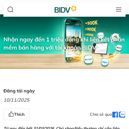
Nhận ngay đến 1 triệu đồng khi liên kết phần
mềm bán hàng với tài khoản BIDV
Đăng tải ngày
10/11/2025
Thích
Chia sẻ qua
Từ nay đến hết 31/03/2026, Chủ shop/tiểu thương chỉ cần liên