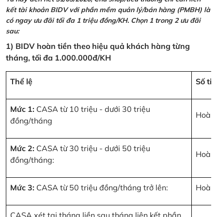
kết tài khoản BIDV với phần mềm quản lý/bán hàng (PMBH) là
có ngay ưu đãi tối đa 1 triệu đồng/KH. Chọn 1 trong 2 ưu đãi
sau:
1) BIDV hoàn tiền theo hiệu quả khách hàng từng
tháng, tối đa 1.000.000đ/KH
Thể lệ
Số ti
Mức 1:
CASA từ 10 triệu - dưới 30 triệu
Hoàn 
đồng/tháng
Mức 2:
CASA từ 30 triệu - dưới 50 triệu
Hoàn 
đồng/tháng:
Mức 3:
CASA từ 50 triệu đồng/tháng trở lên:
Hoàn 
CASA xét tại tháng liền sau tháng liên kết phần