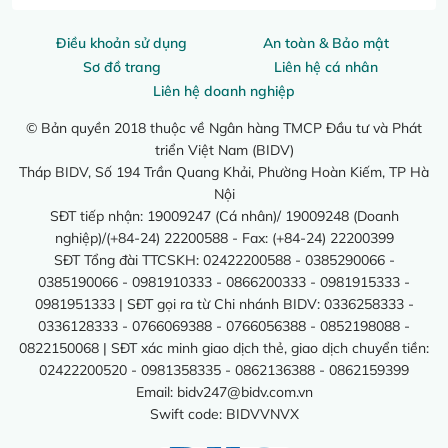
Điều khoản sử dụng
An toàn & Bảo mật
Sơ đồ trang
Liên hệ cá nhân
Liên hệ doanh nghiệp
© Bản quyền 2018 thuộc về Ngân hàng TMCP Đầu tư và Phát
triển Việt Nam (BIDV)
Tháp BIDV, Số 194 Trần Quang Khải, Phường Hoàn Kiếm, TP Hà
Nội
SĐT tiếp nhận: 19009247 (Cá nhân)/ 19009248 (Doanh
nghiệp)/(+84-24) 22200588 - Fax: (+84-24) 22200399
SĐT Tổng đài TTCSKH: 02422200588 - 0385290066 -
0385190066 - 0981910333 - 0866200333 - 0981915333 -
0981951333 | SĐT gọi ra từ Chi nhánh BIDV: 0336258333 -
0336128333 - 0766069388 - 0766056388 - 0852198088 -
0822150068 | SĐT xác minh giao dịch thẻ, giao dịch chuyển tiền:
02422200520 - 0981358335 - 0862136388 - 0862159399
Email:
bidv247@bidv.com.vn
Swift code: BIDVVNVX