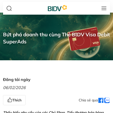
Bứt phá doanh thu cùng Thẻ BIDV Visa Debit
SuperAds
Đăng tải ngày
06/02/2026
Thích
Chia sẻ qua
Thấu hiểu nhu cầu của các Chủ Shop, Tiểu thương bán hàng