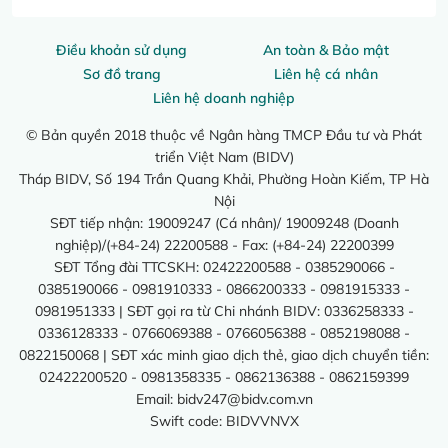
Điều khoản sử dụng
An toàn & Bảo mật
Sơ đồ trang
Liên hệ cá nhân
Liên hệ doanh nghiệp
© Bản quyền 2018 thuộc về Ngân hàng TMCP Đầu tư và Phát
triển Việt Nam (BIDV)
Tháp BIDV, Số 194 Trần Quang Khải, Phường Hoàn Kiếm, TP Hà
Nội
SĐT tiếp nhận: 19009247 (Cá nhân)/ 19009248 (Doanh
nghiệp)/(+84-24) 22200588 - Fax: (+84-24) 22200399
SĐT Tổng đài TTCSKH: 02422200588 - 0385290066 -
0385190066 - 0981910333 - 0866200333 - 0981915333 -
0981951333 | SĐT gọi ra từ Chi nhánh BIDV: 0336258333 -
0336128333 - 0766069388 - 0766056388 - 0852198088 -
0822150068 | SĐT xác minh giao dịch thẻ, giao dịch chuyển tiền:
02422200520 - 0981358335 - 0862136388 - 0862159399
Email:
bidv247@bidv.com.vn
Swift code: BIDVVNVX