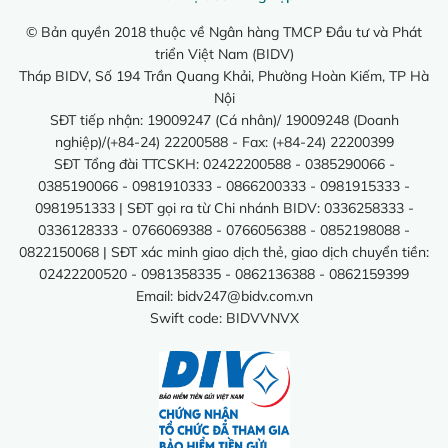
© Bản quyền 2018 thuộc về Ngân hàng TMCP Đầu tư và Phát
triển Việt Nam (BIDV)
Tháp BIDV, Số 194 Trần Quang Khải, Phường Hoàn Kiếm, TP Hà
Nội
SĐT tiếp nhận: 19009247 (Cá nhân)/ 19009248 (Doanh
nghiệp)/(+84-24) 22200588 - Fax: (+84-24) 22200399
SĐT Tổng đài TTCSKH: 02422200588 - 0385290066 -
0385190066 - 0981910333 - 0866200333 - 0981915333 -
0981951333 | SĐT gọi ra từ Chi nhánh BIDV: 0336258333 -
0336128333 - 0766069388 - 0766056388 - 0852198088 -
0822150068 | SĐT xác minh giao dịch thẻ, giao dịch chuyển tiền:
02422200520 - 0981358335 - 0862136388 - 0862159399
Email:
bidv247@bidv.com.vn
Swift code: BIDVVNVX