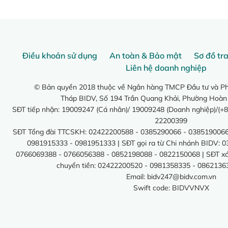
Điều khoản sử dụng
An toàn & Bảo mật
Sơ đồ tr
Liên hệ doanh nghiệp
© Bản quyền 2018 thuộc về Ngân hàng TMCP Đầu tư và Phá
Tháp BIDV, Số 194 Trần Quang Khải, Phường Hoàn
SĐT tiếp nhận: 19009247 (Cá nhân)/ 19009248 (Doanh nghiệp)/(+8
22200399
SĐT Tổng đài TTCSKH: 02422200588 - 0385290066 - 0385190066
0981915333 - 0981951333 | SĐT gọi ra từ Chi nhánh BIDV: 
0766069388 - 0766056388 - 0852198088 - 0822150068 | SĐT xác 
chuyển tiền: 02422200520 - 0981358335 - 0862136
Email:
bidv247@bidv.com.vn
Swift code: BIDVVNVX