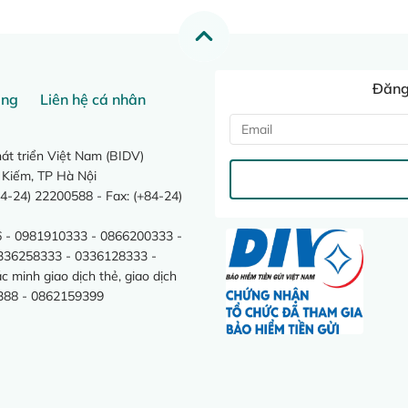
Đăng 
ang
Liên hệ cá nhân
t triển Việt Nam (BIDV)
 Kiếm, TP Hà Nội
4-24) 22200588 - Fax: (+84-24)
 - 0981910333 - 0866200333 -
0336258333 - 0336128333 -
minh giao dịch thẻ, giao dịch
388 - 0862159399