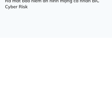
Ra mắt bảo hiểm an ninh mạng cá nhân BIC
Cyber Risk