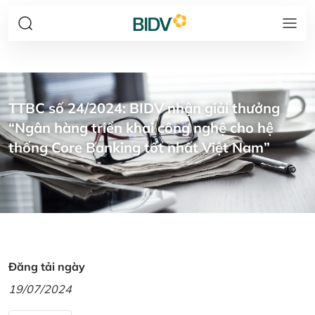
TTBC số 24/2024: BIDV nhận giải thưởng
“Ngân hàng triển khai công nghệ cho hệ
thống Core Banking tốt nhất Việt Nam”
Đăng tải ngày
19/07/2024