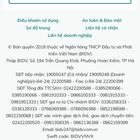
Điều khoản sử dụng
An toàn & Bảo mật
Sơ đồ trang
Liên hệ cá nhân
Liên hệ doanh nghiệp
© Bản quyền 2018 thuộc về Ngân hàng TMCP Đầu tư và Phát
triển Việt Nam (BIDV)
Tháp BIDV, Số 194 Trần Quang Khải, Phường Hoàn Kiếm, TP Hà
Nội
SĐT tiếp nhận: 19009247 (Cá nhân)/ 19009248 (Doanh
nghiệp)/(+84-24) 22200588 - Fax: (+84-24) 22200399
SĐT Tổng đài TTCSKH: 02422200588 - 0385290066 -
0385190066 - 0981910333 - 0866200333 - 0981915333 -
0981951333 | SĐT gọi ra từ Chi nhánh BIDV: 0336258333 -
0336128333 - 0766069388 - 0766056388 - 0852198088 -
0822150068 | SĐT xác minh giao dịch thẻ, giao dịch chuyển tiền:
02422200520 - 0981358335 - 0862136388 - 0862159399
Email:
bidv247@bidv.com.vn
Swift code: BIDVVNVX