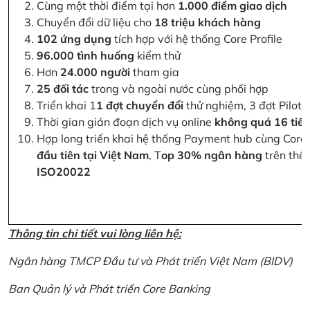
Cùng một thời điểm tại hơn
1.000 điểm giao dịch
Chuyển đổi dữ liệu cho
18 triệu khách hàng
102 ứng dụng
tích hợp với hệ thống Core Profile
96.000 tình huống
kiểm thử
Hơn
24.000 người
tham gia
25 đối tác
trong và ngoài nước cùng phối hợp
Triển khai 1
1 đợt chuyển đổi
thử nghiệm, 3 đợt Pilot 
Thời gian gián đoạn dịch vụ online
không quá 16 tiế
Hợp long triển khai hệ thống Payment hub cùng Core 
đầu tiên tại Việt Nam
, T
op 30% ngân hàng
trên thế 
ISO20022
Thông tin chi tiết vui lòng liên hệ:
Ngân hàng TMCP Đầu tư và Phát triển Việt Nam (BIDV)
Ban Quản lý và Phát triển Core Banking