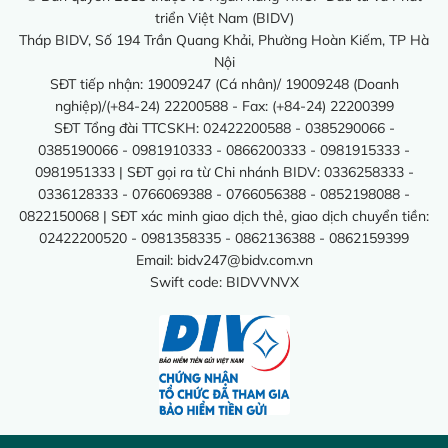
triển Việt Nam (BIDV)
Tháp BIDV, Số 194 Trần Quang Khải, Phường Hoàn Kiếm, TP Hà
Nội
SĐT tiếp nhận: 19009247 (Cá nhân)/ 19009248 (Doanh
nghiệp)/(+84-24) 22200588 - Fax: (+84-24) 22200399
SĐT Tổng đài TTCSKH: 02422200588 - 0385290066 -
0385190066 - 0981910333 - 0866200333 - 0981915333 -
0981951333 | SĐT gọi ra từ Chi nhánh BIDV: 0336258333 -
0336128333 - 0766069388 - 0766056388 - 0852198088 -
0822150068 | SĐT xác minh giao dịch thẻ, giao dịch chuyển tiền:
02422200520 - 0981358335 - 0862136388 - 0862159399
Email:
bidv247@bidv.com.vn
Swift code: BIDVVNVX