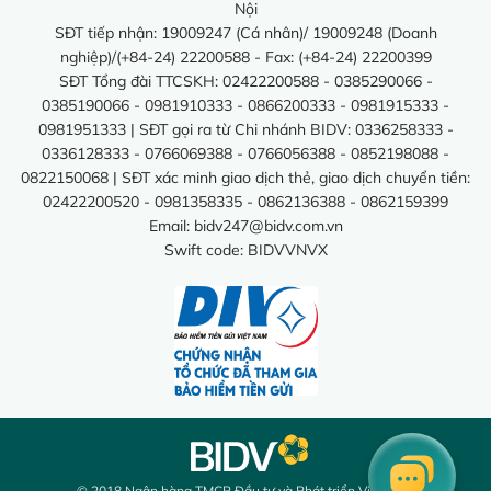
Nội
SĐT tiếp nhận: 19009247 (Cá nhân)/ 19009248 (Doanh
nghiệp)/(+84-24) 22200588 - Fax: (+84-24) 22200399
SĐT Tổng đài TTCSKH: 02422200588 - 0385290066 -
0385190066 - 0981910333 - 0866200333 - 0981915333 -
0981951333 | SĐT gọi ra từ Chi nhánh BIDV: 0336258333 -
0336128333 - 0766069388 - 0766056388 - 0852198088 -
0822150068 | SĐT xác minh giao dịch thẻ, giao dịch chuyển tiền:
02422200520 - 0981358335 - 0862136388 - 0862159399
Email:
bidv247@bidv.com.vn
Swift code: BIDVVNVX
© 2018 Ngân hàng TMCP Đầu tư và Phát triển Việt Nam