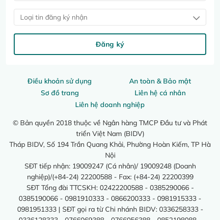
Loại tin đăng ký nhận
Đăng ký
Điều khoản sử dụng
An toàn & Bảo mật
Sơ đồ trang
Liên hệ cá nhân
Liên hệ doanh nghiệp
© Bản quyền 2018 thuộc về Ngân hàng TMCP Đầu tư và Phát
triển Việt Nam (BIDV)
Tháp BIDV, Số 194 Trần Quang Khải, Phường Hoàn Kiếm, TP Hà
Nội
SĐT tiếp nhận: 19009247 (Cá nhân)/ 19009248 (Doanh
nghiệp)/(+84-24) 22200588 - Fax: (+84-24) 22200399
SĐT Tổng đài TTCSKH: 02422200588 - 0385290066 -
0385190066 - 0981910333 - 0866200333 - 0981915333 -
0981951333 | SĐT gọi ra từ Chi nhánh BIDV: 0336258333 -
0336128333 - 0766069388 - 0766056388 - 0852198088 -