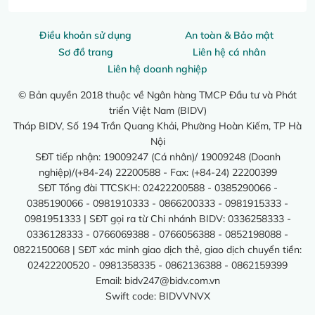
Điều khoản sử dụng
An toàn & Bảo mật
Sơ đồ trang
Liên hệ cá nhân
Liên hệ doanh nghiệp
© Bản quyền 2018 thuộc về Ngân hàng TMCP Đầu tư và Phát
triển Việt Nam (BIDV)
Tháp BIDV, Số 194 Trần Quang Khải, Phường Hoàn Kiếm, TP Hà
Nội
SĐT tiếp nhận: 19009247 (Cá nhân)/ 19009248 (Doanh
nghiệp)/(+84-24) 22200588 - Fax: (+84-24) 22200399
SĐT Tổng đài TTCSKH: 02422200588 - 0385290066 -
0385190066 - 0981910333 - 0866200333 - 0981915333 -
0981951333 | SĐT gọi ra từ Chi nhánh BIDV: 0336258333 -
0336128333 - 0766069388 - 0766056388 - 0852198088 -
0822150068 | SĐT xác minh giao dịch thẻ, giao dịch chuyển tiền:
02422200520 - 0981358335 - 0862136388 - 0862159399
Email:
bidv247@bidv.com.vn
Swift code: BIDVVNVX