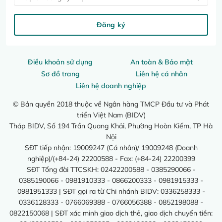
Đăng ký
Điều khoản sử dụng
An toàn & Bảo mật
Sơ đồ trang
Liên hệ cá nhân
Liên hệ doanh nghiệp
© Bản quyền 2018 thuộc về Ngân hàng TMCP Đầu tư và Phát
triển Việt Nam (BIDV)
Tháp BIDV, Số 194 Trần Quang Khải, Phường Hoàn Kiếm, TP Hà
Nội
SĐT tiếp nhận: 19009247 (Cá nhân)/ 19009248 (Doanh
nghiệp)/(+84-24) 22200588 - Fax: (+84-24) 22200399
SĐT Tổng đài TTCSKH: 02422200588 - 0385290066 -
0385190066 - 0981910333 - 0866200333 - 0981915333 -
0981951333 | SĐT gọi ra từ Chi nhánh BIDV: 0336258333 -
0336128333 - 0766069388 - 0766056388 - 0852198088 -
0822150068 | SĐT xác minh giao dịch thẻ, giao dịch chuyển tiền: