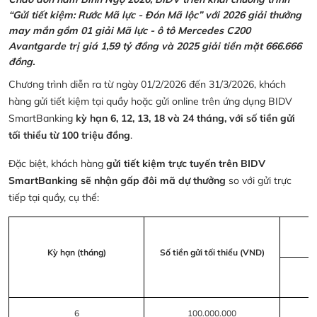
“Gửi tiết kiệm: Rước Mã lực - Đón Mã lộc” với 2026 giải thưởng
may mắn gồm 01 giải Mã lực - ô tô Mercedes C200
Avantgarde trị giá 1,59 tỷ đồng và 2025 giải tiền mặt 666.666
đồng.
Chương trình diễn ra từ ngày 01/2/2026 đến 31/3/2026, khách
hàng gửi tiết kiệm tại quầy hoặc gửi online trên ứng dụng BIDV
SmartBanking
kỳ hạn 6, 12, 13, 18 và 24 tháng, với số tiền gửi
tối thiểu từ 100 triệu đồng
.
Đặc biệt, khách hàng
gửi tiết kiệm trực tuyến trên BIDV
SmartBanking sẽ nhận gấp đôi mã dự thưởng
so với gửi trực
tiếp tại quầy, cụ thể:
Kỳ hạn (tháng)
Số tiền gửi tối thiểu (VND)
6
100.000.000