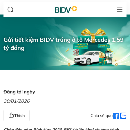
Gửi tiết kiệm BIDV trúng ô tô Mercedes 1,59
tỷ đồng
Đăng tải ngày
30/01/2026
Thích
Chia sẻ qua
Chào đón năm Bính Ngọ 2026, BIDV triển khai chương trình