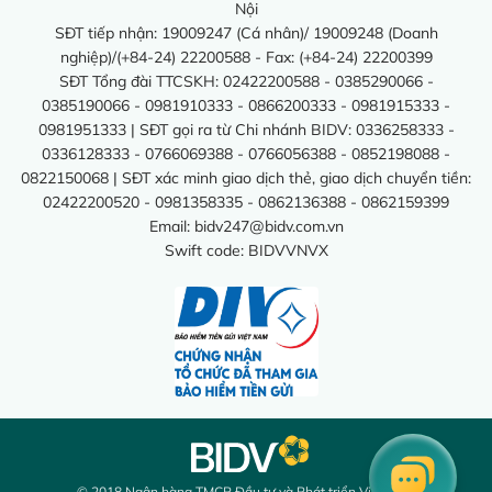
Nội
SĐT tiếp nhận: 19009247 (Cá nhân)/ 19009248 (Doanh
nghiệp)/(+84-24) 22200588 - Fax: (+84-24) 22200399
SĐT Tổng đài TTCSKH: 02422200588 - 0385290066 -
0385190066 - 0981910333 - 0866200333 - 0981915333 -
0981951333 | SĐT gọi ra từ Chi nhánh BIDV: 0336258333 -
0336128333 - 0766069388 - 0766056388 - 0852198088 -
0822150068 | SĐT xác minh giao dịch thẻ, giao dịch chuyển tiền:
02422200520 - 0981358335 - 0862136388 - 0862159399
Email:
bidv247@bidv.com.vn
Swift code: BIDVVNVX
© 2018 Ngân hàng TMCP Đầu tư và Phát triển Việt Nam