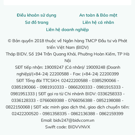
Điều khoản sử dụng
An toàn & Bảo mật
Sơ đồ trang
Liên hệ cá nhân
Liên hệ doanh nghiệp
© Bản quyền 2018 thuộc về Ngân hàng TMCP Đầu tư và Phát
triển Việt Nam (BIDV)
Tháp BIDV, Số 194 Trần Quang Khải, Phường Hoàn Kiếm, TP Hà
Nội
SĐT tiếp nhận: 19009247 (Cá nhân)/ 19009248 (Doanh
nghiệp)/(+84-24) 22200588 - Fax: (+84-24) 22200399
SĐT Tổng đài TTCSKH: 02422200588 - 0385290066 -
0385190066 - 0981910333 - 0866200333 - 0981915333 -
0981951333 | SĐT gọi ra từ Chi nhánh BIDV: 0336258333 -
0336128333 - 0766069388 - 0766056388 - 0852198088 -
0822150068 | SĐT xác minh giao dịch thẻ, giao dịch chuyển tiền:
02422200520 - 0981358335 - 0862136388 - 0862159399
Email:
bidv247@bidv.com.vn
Swift code: BIDVVNVX