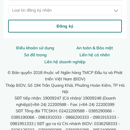
Loại tin đăng ký nhận
Đăng ký
Điều khoản sử dụng
An toàn & Bảo mật
Sơ đồ trang
Liên hệ cá nhân
Liên hệ doanh nghiệp
© Bản quyền 2018 thuộc về Ngân hàng TMCP Đầu tư và Phát
triển Việt Nam (BIDV)
Tháp BIDV, Số 194 Trần Quang Khải, Phường Hoàn Kiếm, TP Hà
Nội
SĐT tiếp nhận: 19009247 (Cá nhân)/ 19009248 (Doanh
nghiệp)/(+84-24) 22200588 - Fax: (+84-24) 22200399
SĐT Tổng đài TTCSKH: 02422200588 - 0385290066 -
0385190066 - 0981910333 - 0866200333 - 0981915333 -
0981951333 | SĐT gọi ra từ Chi nhánh BIDV: 0336258333 -
0336128333 - 0766069388 - 0766056388 - 0852198088 -