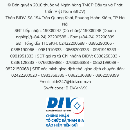
© Bản quyền 2018 thuộc về Ngân hàng TMCP Đầu tư và Phát
triển Việt Nam (BIDV)
Tháp BIDV, Số 194 Trần Quang Khải, Phường Hoàn Kiếm, TP Hà
Nội
SĐT tiếp nhận: 19009247 (Cá nhân)/ 19009248 (Doanh
nghiệp)/(+84-24) 22200588 - Fax: (+84-24) 22200399
SĐT Tổng đài TTCSKH: 02422200588 - 0385290066 -
0385190066 - 0981910333 - 0866200333 - 0981915333 -
0981951333 | SĐT gọi ra từ Chi nhánh BIDV: 0336258333 -
0336128333 - 0766069388 - 0766056388 - 0852198088 -
0822150068 | SĐT xác minh giao dịch thẻ, giao dịch chuyển tiền:
02422200520 - 0981358335 - 0862136388 - 0862159399
Email:
bidv247@bidv.com.vn
Swift code: BIDVVNVX