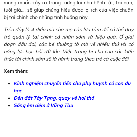
mong muốn xảy ra trong tương lai như bệnh tật, tai nạn,
tuổi già…. sẽ giúp chúng hiểu được lợi ích của việc chuẩn
bị tài chính cho những tình huống này.
Trên đây là 4 điều mà cha mẹ cần lưu tâm để có thể dạy
trẻ quản lý tài chính cá nhân sớm và hiệu quả. Ở giai
đoạn đầu đời, các bé thường tò mò về nhiều thứ và có
năng lực học hỏi rất lớn. Việc trang bị cho con các kiến
thức tài chính sớm sẽ là hành trang theo trẻ cả cuộc đời.
Xem thêm:
Kinh nghiệm chuyển tiền cho phụ huynh có con du
học
Đến đất Tây Tạng, quay về hơi thở
Sống êm đềm ở Vũng Tàu