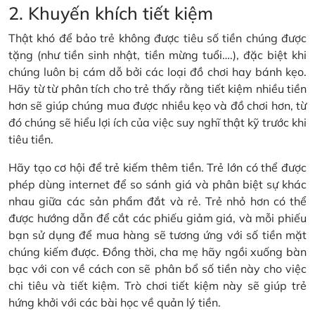
2. Khuyến khích tiết kiệm
Thật khó để bảo trẻ không được tiêu số tiền chúng được
tặng (như tiền sinh nhật, tiền mừng tuổi….), đặc biệt khi
chúng luôn bị cám dỗ bởi các loại đồ chơi hay bánh kẹo.
Hãy từ từ phân tích cho trẻ thấy rằng tiết kiệm nhiều tiền
hơn sẽ giúp chúng mua được nhiều kẹo và đồ chơi hơn, từ
đó chúng sẽ hiểu lợi ích của việc suy nghĩ thật kỹ trước khi
tiêu tiền.
Hãy tạo cơ hội để trẻ kiếm thêm tiền. Trẻ lớn có thể được
phép dùng internet để so sánh giá và phân biệt sự khác
nhau giữa các sản phẩm đắt và rẻ. Trẻ nhỏ hơn có thể
được hướng dẫn để cắt các phiếu giảm giá, và mỗi phiếu
bạn sử dụng để mua hàng sẽ tương ứng với số tiền mặt
chúng kiếm được. Đồng thời, cha mẹ hãy ngồi xuống bàn
bạc với con về cách con sẽ phân bổ số tiền này cho việc
chi tiêu và tiết kiệm. Trò chơi tiết kiệm này sẽ giúp trẻ
hứng khởi với các bài học về quản lý tiền.