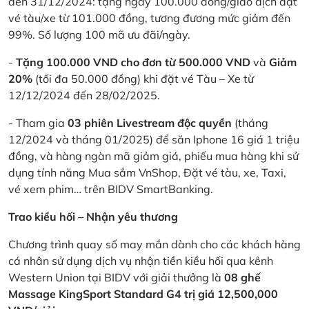
đến 31/12/2024: tặng ngay 100.000 đồng/giao dịch đặt
vé tàu/xe từ 101.000 đồng, tương đương mức giảm đến
99%. Số lượng 100 mã ưu đãi/ngày.
-
Tặng 100.000 VND cho đơn từ 500.000 VND
và
Giảm
20%
(tối đa 50.000 đồng) khi đặt vé Tàu – Xe từ
12/12/2024 đến 28/02/2025.
- Tham gia
03 phiên Livestream độc quyền
(tháng
12/2024 và tháng 01/2025) để săn Iphone 16 giá 1 triệu
đồng, và hàng ngàn mã giảm giá, phiếu mua hàng khi sử
dụng tính năng Mua sắm VnShop, Đặt vé tàu, xe, Taxi,
vé xem phim… trên BIDV SmartBanking.
Trao kiều hối – Nhận yêu thương
Chương trình quay số may mắn dành cho các khách hàng
cá nhân sử dụng dịch vụ nhận tiền kiều hối qua kênh
Western Union tại BIDV với giải thưởng là
08 ghế
Massage KingSport Standard G4 trị giá 12,500,000