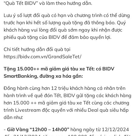
“Quà Tết BIDV” và làm theo hướng dẫn.
Lưu ý số lượt đổi quà có hạn và chương trình có thể dừng
trước hạn khi hết số lượng quà tặng đã thông báo. Quý
khách hàng vui lòng đổi quà sớm ngay khi nhận được
phiếu quà tặng của BIDV để đảm bảo quyền lợi.
Chi tiết hướng dẫn đổi quà tại
https://bidv.com.vn/GrandSaleTet/
Tặng 15.000++ mã giảm giá tàu xe Tết: có BIDV
SmartBanking, đường xa hóa gần:
Đồng hành cùng hơn 12 triệu khách hàng cá nhân trên
hành trình về quê đón Tết, BIDV gửi tặng các khách hàng
hơn 15.000 ++ mã giảm giá tàu xe Tết cùng các chương
trình Livestream độc quyền với nhiều Deal quà siêu hấp
dẫn như:
-
Giờ Vàng “12h00 – 14h00”
hàng ngày từ 12/12/2024