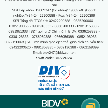
Nội
SĐT tiếp nhận: 19009247 (Cá nhân)/ 19009248 (Doanh
nghiệp)/(+84-24) 22200588 - Fax: (+84-24) 22200399
SĐT Tổng đài TTCSKH: 02422200588 - 0385290066 -
0385190066 - 0981910333 - 0866200333 - 0981915333 -
0981951333 | SĐT gọi ra từ Chi nhánh BIDV: 0336258333 -
0336128333 - 0766069388 - 0766056388 - 0852198088 -
0822150068 | SĐT xác minh giao dịch thẻ, giao dịch chuyển tiền:
02422200520 - 0981358335 - 0862136388 - 0862159399
Email:
bidv247@bidv.com.vn
Swift code: BIDVVNVX