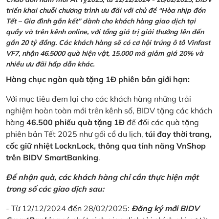
triển khai chuỗi chương trình ưu đãi với chủ đề “Hòa nhịp đón
Tết – Gia đình gắn kết” dành cho khách hàng giao dịch tại
quầy và trên kênh online, với tổng giá trị giải thưởng lên đến
gần 20 tỷ đồng. Các khách hàng sẽ có cơ hội trúng ô tô Vinfast
VF7, nhận 46.5000 quà hiện vật, 15.000 mã giảm giá 20% và
nhiều ưu đãi hấp dẫn khác.
Hàng chục ngàn quà tặng 1Đ phiên bản giới hạn:
Với mục tiêu đem lại cho các khách hàng những trải
nghiệm hoàn toàn mới trên kênh số, BIDV tặng các khách
hàng
46.500 phiếu quà tặng 1Đ
để đổi các quà tặng
phiên bản Tết 2025 như gối cổ du lịch,
túi đay thời trang,
cốc giữ nhiệt LocknLock, thông qua tính năng VnShop
trên BIDV SmartBanking
.
Để nhận quà, các khách hàng chỉ cần thực hiện một
trong số các giao dịch sau:
- Từ 12/12/2024 đến 28/02/2025:
Đăng ký mới BIDV