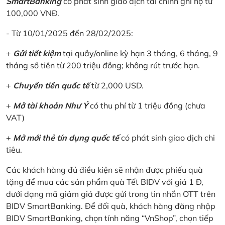
SmartBanking
có phát sinh giao dịch tài chính ghi nợ từ
100,000 VNĐ.
- Từ 10/01/2025 đến 28/02/2025:
+
Gửi tiết kiệm
tại quầy/online kỳ hạn 3 tháng, 6 tháng, 9
tháng số tiền từ 200 triệu đồng; không rút trước hạn.
+
Chuyển tiền quốc tế
từ 2,000 USD.
+
Mở tài khoản Như Ý
có thu phí từ 1 triệu đồng (chưa
VAT)
+
Mở mới thẻ tín dụng quốc tế
có phát sinh giao dịch chi
tiêu.
Các khách hàng đủ điều kiện sẽ nhận được phiếu quà
tặng để mua các sản phẩm quà Tết BIDV với giá 1 Đ,
dưới dạng mã giảm giá được gửi trong tin nhắn OTT trên
BIDV SmartBanking. Để đối quà, khách hàng đăng nhập
BIDV SmartBanking, chọn tính năng “VnShop”, chọn tiếp