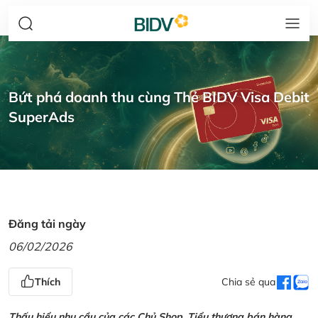
Bứt phá doanh thu cùng Thẻ BIDV Visa Debit
SuperAds
Đăng tải ngày
06/02/2026
Thích
Chia sẻ qua
Thấu hiểu nhu cầu của các Chủ Shop, Tiểu thương bán hàng