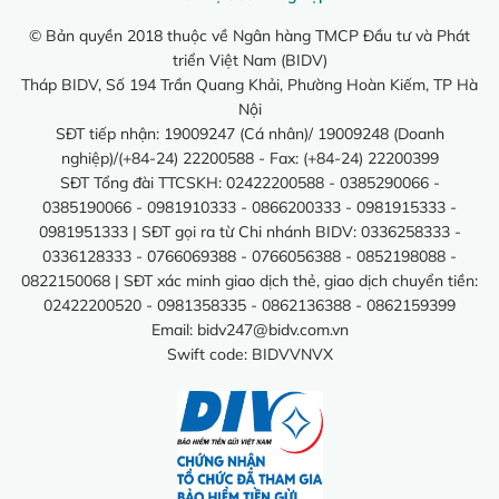
© Bản quyền 2018 thuộc về Ngân hàng TMCP Đầu tư và Phát
triển Việt Nam (BIDV)
Tháp BIDV, Số 194 Trần Quang Khải, Phường Hoàn Kiếm, TP Hà
Nội
SĐT tiếp nhận: 19009247 (Cá nhân)/ 19009248 (Doanh
nghiệp)/(+84-24) 22200588 - Fax: (+84-24) 22200399
SĐT Tổng đài TTCSKH: 02422200588 - 0385290066 -
0385190066 - 0981910333 - 0866200333 - 0981915333 -
0981951333 | SĐT gọi ra từ Chi nhánh BIDV: 0336258333 -
0336128333 - 0766069388 - 0766056388 - 0852198088 -
0822150068 | SĐT xác minh giao dịch thẻ, giao dịch chuyển tiền:
02422200520 - 0981358335 - 0862136388 - 0862159399
Email:
bidv247@bidv.com.vn
Swift code: BIDVVNVX