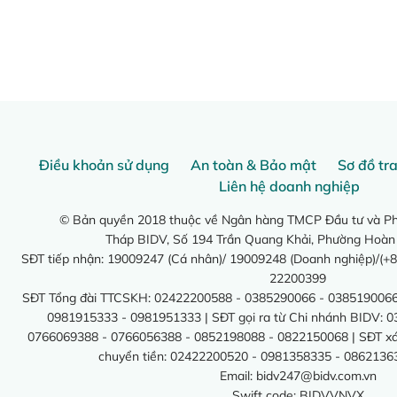
Điều khoản sử dụng
An toàn & Bảo mật
Sơ đồ tr
Liên hệ doanh nghiệp
© Bản quyền 2018 thuộc về Ngân hàng TMCP Đầu tư và Phá
Tháp BIDV, Số 194 Trần Quang Khải, Phường Hoàn
SĐT tiếp nhận: 19009247 (Cá nhân)/ 19009248 (Doanh nghiệp)/(+8
22200399
SĐT Tổng đài TTCSKH: 02422200588 - 0385290066 - 0385190066
0981915333 - 0981951333 | SĐT gọi ra từ Chi nhánh BIDV: 
0766069388 - 0766056388 - 0852198088 - 0822150068 | SĐT xác 
chuyển tiền: 02422200520 - 0981358335 - 0862136
Email:
bidv247@bidv.com.vn
Swift code: BIDVVNVX