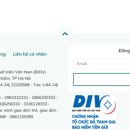
Đăng 
ang
Liên hệ cá nhân
t triển Việt Nam (BIDV)
 Kiếm, TP Hà Nội
4-24) 22200588 - Fax: (+84-24)
 - 0981910333 - 0866200333 -
0336258333 - 0336128333 -
minh giao dịch thẻ, giao dịch
388 - 0862159399