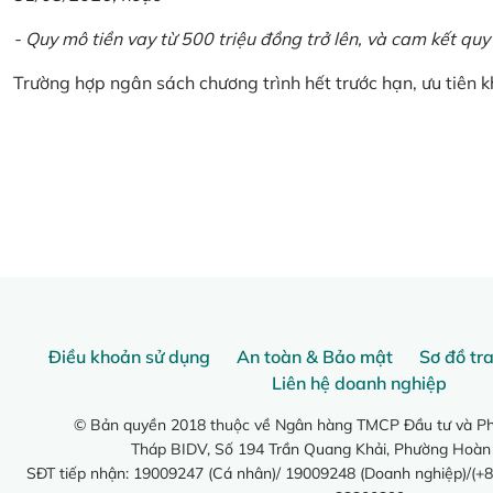
- Quy mô tiền vay từ 500 triệu đồng trở lên, và cam kết quy
Trường hợp ngân sách chương trình hết trước hạn, ưu tiên 
Điều khoản sử dụng
An toàn & Bảo mật
Sơ đồ tr
Liên hệ doanh nghiệp
© Bản quyền 2018 thuộc về Ngân hàng TMCP Đầu tư và Phá
Tháp BIDV, Số 194 Trần Quang Khải, Phường Hoàn
SĐT tiếp nhận: 19009247 (Cá nhân)/ 19009248 (Doanh nghiệp)/(+8