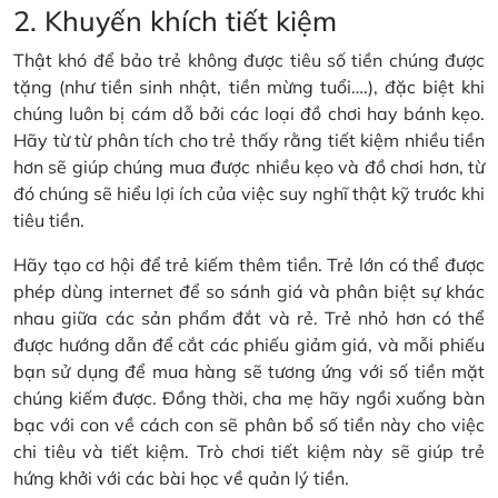
2. Khuyến khích tiết kiệm
Thật khó để bảo trẻ không được tiêu số tiền chúng được
tặng (như tiền sinh nhật, tiền mừng tuổi….), đặc biệt khi
chúng luôn bị cám dỗ bởi các loại đồ chơi hay bánh kẹo.
Hãy từ từ phân tích cho trẻ thấy rằng tiết kiệm nhiều tiền
hơn sẽ giúp chúng mua được nhiều kẹo và đồ chơi hơn, từ
đó chúng sẽ hiểu lợi ích của việc suy nghĩ thật kỹ trước khi
tiêu tiền.
Hãy tạo cơ hội để trẻ kiếm thêm tiền. Trẻ lớn có thể được
phép dùng internet để so sánh giá và phân biệt sự khác
nhau giữa các sản phẩm đắt và rẻ. Trẻ nhỏ hơn có thể
được hướng dẫn để cắt các phiếu giảm giá, và mỗi phiếu
bạn sử dụng để mua hàng sẽ tương ứng với số tiền mặt
chúng kiếm được. Đồng thời, cha mẹ hãy ngồi xuống bàn
bạc với con về cách con sẽ phân bổ số tiền này cho việc
chi tiêu và tiết kiệm. Trò chơi tiết kiệm này sẽ giúp trẻ
hứng khởi với các bài học về quản lý tiền.