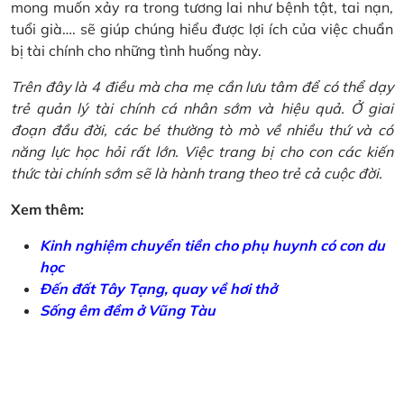
mong muốn xảy ra trong tương lai như bệnh tật, tai nạn,
tuổi già…. sẽ giúp chúng hiểu được lợi ích của việc chuẩn
bị tài chính cho những tình huống này.
Trên đây là 4 điều mà cha mẹ cần lưu tâm để có thể dạy
trẻ quản lý tài chính cá nhân sớm và hiệu quả. Ở giai
đoạn đầu đời, các bé thường tò mò về nhiều thứ và có
năng lực học hỏi rất lớn. Việc trang bị cho con các kiến
thức tài chính sớm sẽ là hành trang theo trẻ cả cuộc đời.
Xem thêm:
Kinh nghiệm chuyển tiền cho phụ huynh có con du
học
Đến đất Tây Tạng, quay về hơi thở
Sống êm đềm ở Vũng Tàu