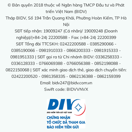
© Bản quyền 2018 thuộc về Ngân hàng TMCP Đầu tư và Phát
triển Việt Nam (BIDV)
Tháp BIDV, Số 194 Trần Quang Khải, Phường Hoàn Kiếm, TP Hà
Nội
SĐT tiếp nhận: 19009247 (Cá nhân)/ 19009248 (Doanh
nghiệp)/(+84-24) 22200588 - Fax: (+84-24) 22200399
SĐT Tổng đài TTCSKH: 02422200588 - 0385290066 -
0385190066 - 0981910333 - 0866200333 - 0981915333 -
0981951333 | SĐT gọi ra từ Chi nhánh BIDV: 0336258333 -
0336128333 - 0766069388 - 0766056388 - 0852198088 -
0822150068 | SĐT xác minh giao dịch thẻ, giao dịch chuyển tiền:
02422200520 - 0981358335 - 0862136388 - 0862159399
Email:
bidv247@bidv.com.vn
Swift code: BIDVVNVX