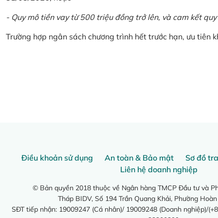
- Quy mô tiền vay từ 500 triệu đồng trở lên, và cam kết quy
Trường hợp ngân sách chương trình hết trước hạn, ưu tiên 
Điều khoản sử dụng
An toàn & Bảo mật
Sơ đồ tr
Liên hệ doanh nghiệp
© Bản quyền 2018 thuộc về Ngân hàng TMCP Đầu tư và Phá
Tháp BIDV, Số 194 Trần Quang Khải, Phường Hoàn
SĐT tiếp nhận: 19009247 (Cá nhân)/ 19009248 (Doanh nghiệp)/(+8