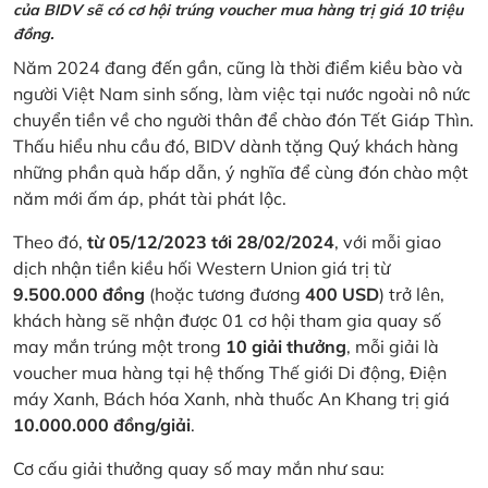
của BIDV sẽ có cơ hội trúng voucher mua hàng trị giá 10 triệu
đồng.
Năm 2024 đang đến gần, cũng là thời điểm kiều bào và
người Việt Nam sinh sống, làm việc tại nước ngoài nô nức
chuyển tiền về cho người thân để chào đón Tết Giáp Thìn.
Thấu hiểu nhu cầu đó, BIDV dành tặng Quý khách hàng
những phần quà hấp dẫn, ý nghĩa để cùng đón chào một
năm mới ấm áp, phát tài phát lộc.
Theo đó,
từ 05/12/2023 tới 28/02/2024
, với mỗi giao
dịch nhận tiền kiều hối Western Union giá trị từ
9.500.000 đồng
(hoặc tương đương
400 USD
) trở lên,
khách hàng sẽ nhận được 01 cơ hội tham gia quay số
may mắn trúng một trong
10 giải thưởng
, mỗi giải là
voucher mua hàng tại hệ thống Thế giới Di động, Điện
máy Xanh, Bách hóa Xanh, nhà thuốc An Khang trị giá
10.000.000 đồng/giải
.
Cơ cấu giải thưởng quay số may mắn như sau: