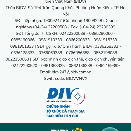
triển Việt Nam (BIDV)
Tháp BIDV, Số 194 Trần Quang Khải, Phường Hoàn Kiếm, TP Hà
Nội
SĐT tiếp nhận: 19009247 (Cá nhân)/ 19009248 (Doanh
nghiệp)/(+84-24) 22200588 - Fax: (+84-24) 22200399
SĐT Tổng đài TTCSKH: 02422200588 - 0385290066 -
0385190066 - 0981910333 - 0866200333 - 0981915333 -
0981951333 | SĐT gọi ra từ Chi nhánh BIDV: 0336258333 -
0336128333 - 0766069388 - 0766056388 - 0852198088 -
0822150068 | SĐT xác minh giao dịch thẻ, giao dịch chuyển tiền:
02422200520 - 0981358335 - 0862136388 - 0862159399
Email:
bidv247@bidv.com.vn
Swift code: BIDVVNVX