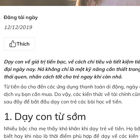
Đăng tải ngày
12/12/2019
Thích
Dạy con về giá trị tiền bạc, về cách chi tiêu và tiết kiệm 
đại ngày nay. Nó không chỉ là một kỹ năng cần thiết tro
thói quen, nhân cách tốt cho trẻ ngay khi còn nhỏ.
Từ tiền ảo cho đến các ứng dụng thanh toán di động, ngày 
dịch vụ bạn cần mua. Do vậy, các kiến thức về tài chính c
sau đây để bắt đầu dạy con trẻ các bài học về tiền.
1. Dạy con từ sớm
Nhiều bậc cha mẹ thấy khó khăn khi dạy trẻ về tiền. Họ bă
biết hay khi nào là thời điểm phù hợp để dạy về các kiến