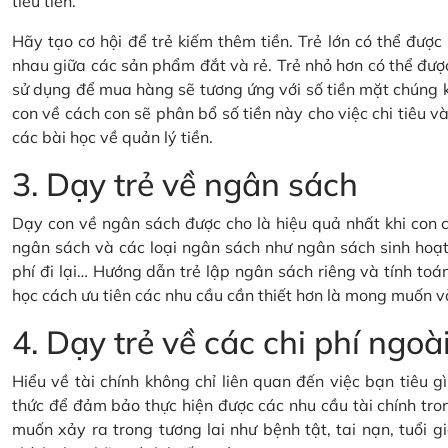
tiêu tiền.
Hãy tạo cơ hội để trẻ kiếm thêm tiền. Trẻ lớn có thể đượ
nhau giữa các sản phẩm đắt và rẻ. Trẻ nhỏ hơn có thể đượ
sử dụng để mua hàng sẽ tương ứng với số tiền mặt chúng 
con về cách con sẽ phân bổ số tiền này cho việc chi tiêu và 
các bài học về quản lý tiền.
3. Dạy trẻ về ngân sách
Dạy con về ngân sách được cho là hiệu quả nhất khi con c
ngân sách và các loại ngân sách như ngân sách sinh hoạt 
phí đi lại… Hướng dẫn trẻ lập ngân sách riêng và tính toán
học cách ưu tiên các nhu cầu cần thiết hơn là mong muốn v
4. Dạy trẻ về các chi phí ng
Hiểu về tài chính không chỉ liên quan đến việc bạn tiêu 
thức để đảm bảo thực hiện được các nhu cầu tài chính tron
muốn xảy ra trong tương lai như bệnh tật, tai nạn, tuổi gi