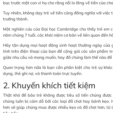
bạc trước mặt con vì họ cho rằng nỗi lo lắng về tiền của cha
Tuy nhiên, không dạy trẻ về tiền cũng đồng nghĩa với việc t
trưởng thành.
Một nghiên cứu của Đại học Cambridge cho thấy trẻ em có
năm chúng 7 tuổi, các khái niệm cơ bản về liên quan đến hành
Hãy tận dụng mọi hoạt động sinh hoạt thường ngày của gi
tính trên điện thoại của bạn để cộng giá các sản phẩm tr
giữa nhu cầu và mong muốn, hay đố chúng làm thế nào để ti
Quan trọng hơn nữa là bạn cần phân biệt cho trẻ sự khác 
dụng, thẻ ghi nợ, và thanh toán trực tuyến.
2. Khuyến khích tiết kiệm
Thật khó để bảo trẻ không được tiêu số tiền chúng được t
chúng luôn bị cám dỗ bởi các loại đồ chơi hay bánh kẹo. H
hơn sẽ giúp chúng mua được nhiều kẹo và đồ chơi hơn, từ đó