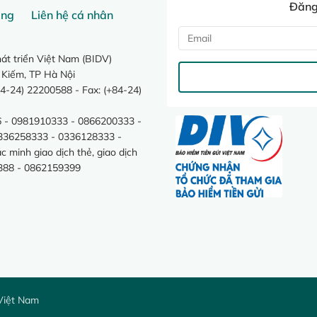
Đăng 
ang
Liên hệ cá nhân
t triển Việt Nam (BIDV)
 Kiếm, TP Hà Nội
4-24) 22200588 - Fax: (+84-24)
 - 0981910333 - 0866200333 -
0336258333 - 0336128333 -
minh giao dịch thẻ, giao dịch
388 - 0862159399
Việt Nam