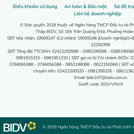
Điều khoản sử dụng
An toàn & Bảo mật
Sơ đồ tr
Liên hệ doanh nghiệp
© Bản quyền 2018 thuộc về Ngân hàng TMCP Đầu tư và Phá
Tháp BIDV, Số 194 Trần Quang Khải, Phường Hoàn
SĐT tiếp nhận: 19009247 (Cá nhân)/ 19009248 (Doanh nghiệp)/(+8
22200399
SĐT Tổng đài TTCSKH: 02422200588 - 0385290066 - 0385190066
0981915333 - 0981951333 | SĐT gọi ra từ Chi nhánh BIDV: 
0766069388 - 0766056388 - 0852198088 - 0822150068 | SĐT xác 
chuyển tiền: 02422200520 - 0981358335 - 0862136
Email:
bidv247@bidv.com.vn
Swift code: BIDVVNVX
© 2018 Ngân hàng TMCP Đầu tư và Phát triển 