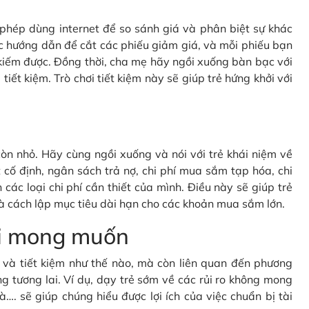
c phép dùng internet để so sánh giá và phân biệt sự khác
c hướng dẫn để cắt các phiếu giảm giá, và mỗi phiếu bạn
kiếm được. Đồng thời, cha mẹ hãy ngồi xuống bàn bạc với
tiết kiệm. Trò chơi tiết kiệm này sẽ giúp trẻ hứng khởi với
òn nhỏ. Hãy cùng ngồi xuống và nói với trẻ khái niệm về
cố định, ngân sách trả nợ, chi phí mua sắm tạp hóa, chi
 các loại chi phí cần thiết của mình. Điều này sẽ giúp trẻ
à cách lập mục tiêu dài hạn cho các khoản mua sắm lớn.
oài mong muốn
gì và tiết kiệm như thế nào, mà còn liên quan đến phương
g tương lai. Ví dụ, dạy trẻ sớm về các rủi ro không mong
à…. sẽ giúp chúng hiểu được lợi ích của việc chuẩn bị tài