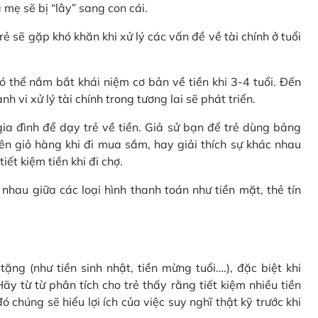
 mẹ sẽ bị “lây” sang con cái.
rẻ sẽ gặp khó khăn khi xử lý các vấn đề về tài chính ở tuổi
 thể nắm bắt khái niệm cơ bản về tiền khi 3-4 tuổi. Đến
 vi xử lý tài chính trong tương lai sẽ phát triển.
a đình để dạy trẻ về tiền. Giả sử bạn để trẻ dùng bảng
ên giỏ hàng khi đi mua sắm, hay giải thích sự khác nhau
ết kiệm tiền khi đi chợ.
nhau giữa các loại hình thanh toán như tiền mặt, thẻ tín
ặng (như tiền sinh nhật, tiền mừng tuổi….), đặc biệt khi
ãy từ từ phân tích cho trẻ thấy rằng tiết kiệm nhiều tiền
 chúng sẽ hiểu lợi ích của việc suy nghĩ thật kỹ trước khi