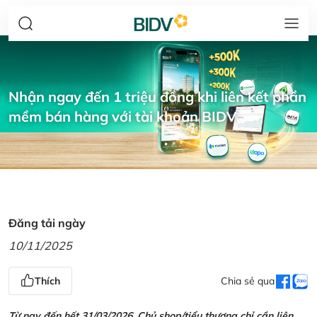
Nhận ngay đến 1 triệu đồng khi liên kết phần
mềm bán hàng với tài khoản BIDV
Đăng tải ngày
10/11/2025
Thích
Chia sẻ qua
Từ nay đến hết 31/03/2026, Chủ shop/tiểu thương chỉ cần liên