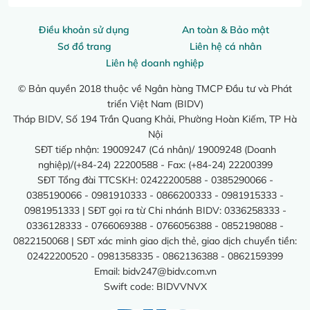
Điều khoản sử dụng
An toàn & Bảo mật
Sơ đồ trang
Liên hệ cá nhân
Liên hệ doanh nghiệp
© Bản quyền 2018 thuộc về Ngân hàng TMCP Đầu tư và Phát
triển Việt Nam (BIDV)
Tháp BIDV, Số 194 Trần Quang Khải, Phường Hoàn Kiếm, TP Hà
Nội
SĐT tiếp nhận: 19009247 (Cá nhân)/ 19009248 (Doanh
nghiệp)/(+84-24) 22200588 - Fax: (+84-24) 22200399
SĐT Tổng đài TTCSKH: 02422200588 - 0385290066 -
0385190066 - 0981910333 - 0866200333 - 0981915333 -
0981951333 | SĐT gọi ra từ Chi nhánh BIDV: 0336258333 -
0336128333 - 0766069388 - 0766056388 - 0852198088 -
0822150068 | SĐT xác minh giao dịch thẻ, giao dịch chuyển tiền:
02422200520 - 0981358335 - 0862136388 - 0862159399
Email:
bidv247@bidv.com.vn
Swift code: BIDVVNVX