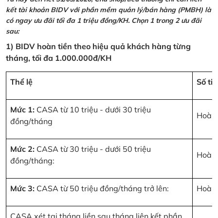
kết tài khoản BIDV với phần mềm quản lý/bán hàng (PMBH) là
có ngay ưu đãi tối đa 1 triệu đồng/KH. Chọn 1 trong 2 ưu đãi
sau:
1) BIDV hoàn tiền theo hiệu quả khách hàng từng
tháng, tối đa 1.000.000đ/KH
Thể lệ
Số ti
Mức 1:
CASA từ 10 triệu - dưới 30 triệu
Hoàn 
đồng/tháng
Mức 2:
CASA từ 30 triệu - dưới 50 triệu
Hoàn 
đồng/tháng:
Mức 3:
CASA từ 50 triệu đồng/tháng trở lên:
Hoàn 
CASA xét tại tháng liền sau tháng liên kết phần