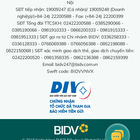
Nội
SĐT tiếp nhận: 19009247 (Cá nhân)/ 19009248 (Doanh
nghiệp)/(+84-24) 22200588 - Fax: (+84-24) 22200399
SĐT Tổng đài TTCSKH: 02422200588 - 0385290066 -
0385190066 - 0981910333 - 0866200333 - 0981915333 -
0981951333 | SĐT gọi ra từ Chi nhánh BIDV: 0336258333 -
0336128333 - 0766069388 - 0766056388 - 0852198088 -
0822150068 | SĐT xác minh giao dịch thẻ, giao dịch chuyển tiền:
02422200520 - 0981358335 - 0862136388 - 0862159399
Email:
bidv247@bidv.com.vn
Swift code: BIDVVNVX
© 2018 Ngân hàng TMCP Đầu tư và Phát triển Việt Nam