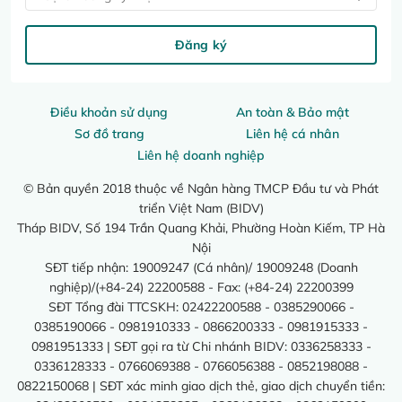
Đăng ký
Điều khoản sử dụng
An toàn & Bảo mật
Sơ đồ trang
Liên hệ cá nhân
Liên hệ doanh nghiệp
© Bản quyền 2018 thuộc về Ngân hàng TMCP Đầu tư và Phát
triển Việt Nam (BIDV)
Tháp BIDV, Số 194 Trần Quang Khải, Phường Hoàn Kiếm, TP Hà
Nội
SĐT tiếp nhận: 19009247 (Cá nhân)/ 19009248 (Doanh
nghiệp)/(+84-24) 22200588 - Fax: (+84-24) 22200399
SĐT Tổng đài TTCSKH: 02422200588 - 0385290066 -
0385190066 - 0981910333 - 0866200333 - 0981915333 -
0981951333 | SĐT gọi ra từ Chi nhánh BIDV: 0336258333 -
0336128333 - 0766069388 - 0766056388 - 0852198088 -
0822150068 | SĐT xác minh giao dịch thẻ, giao dịch chuyển tiền: