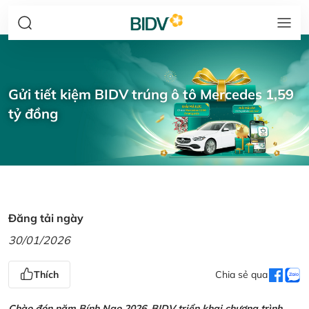
Gửi tiết kiệm BIDV trúng ô tô Mercedes 1,59
tỷ đồng
Đăng tải ngày
30/01/2026
Thích
Chia sẻ qua
Chào đón năm Bính Ngọ 2026, BIDV triển khai chương trình