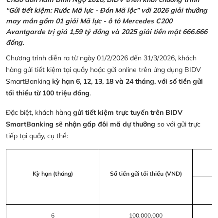
“Gửi tiết kiệm: Rước Mã lực - Đón Mã lộc” với 2026 giải thưởng
may mắn gồm 01 giải Mã lực - ô tô Mercedes C200
Avantgarde trị giá 1,59 tỷ đồng và 2025 giải tiền mặt 666.666
đồng.
Chương trình diễn ra từ ngày 01/2/2026 đến 31/3/2026, khách
hàng gửi tiết kiệm tại quầy hoặc gửi online trên ứng dụng BIDV
SmartBanking
kỳ hạn 6, 12, 13, 18 và 24 tháng, với số tiền gửi
tối thiểu từ 100 triệu đồng
.
Đặc biệt, khách hàng
gửi tiết kiệm trực tuyến trên BIDV
SmartBanking sẽ nhận gấp đôi mã dự thưởng
so với gửi trực
tiếp tại quầy, cụ thể:
Kỳ hạn (tháng)
Số tiền gửi tối thiểu (VND)
6
100.000.000