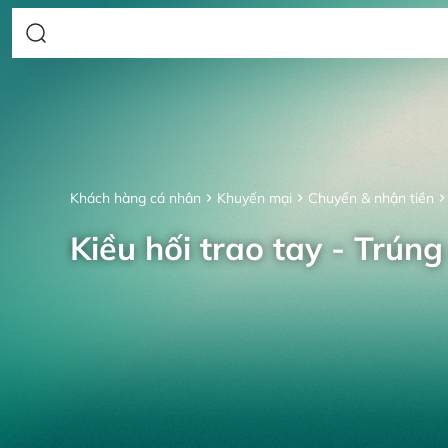
Khách hàng cá nhân
Khuyến mại
Chuyển & nhận tiền
Kiều hối trao tay - Trúng