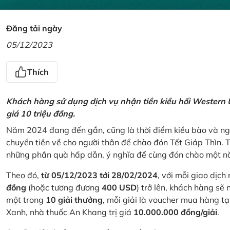
Đăng tải ngày
05/12/2023
Thích
Khách hàng sử dụng dịch vụ nhận tiền kiều hối Western U
giá 10 triệu đồng.
Năm 2024 đang đến gần, cũng là thời điểm kiều bào và ngư
chuyển tiền về cho người thân để chào đón Tết Giáp Thìn.
những phần quà hấp dẫn, ý nghĩa để cùng đón chào một nă
Theo đó,
từ 05/12/2023 tới 28/02/2024
, với mỗi giao dịch
đồng
(hoặc tương đương
400 USD
) trở lên, khách hàng s
một trong
10 giải thưởng
, mỗi giải là voucher mua hàng t
Xanh, nhà thuốc An Khang trị giá
10.000.000 đồng/giải
.