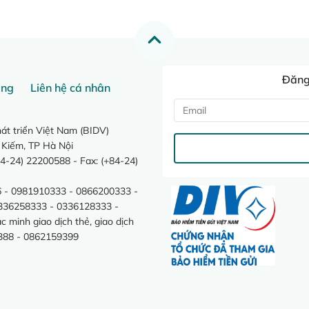
Đăng 
ang
Liên hệ cá nhân
t triển Việt Nam (BIDV)
 Kiếm, TP Hà Nội
4-24) 22200588 - Fax: (+84-24)
 - 0981910333 - 0866200333 -
0336258333 - 0336128333 -
minh giao dịch thẻ, giao dịch
388 - 0862159399