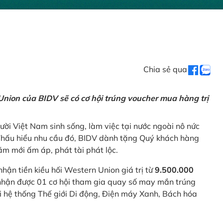
Chia sẻ qua
nion của BIDV sẽ có cơ hội trúng voucher mua hàng trị
ời Việt Nam sinh sống, làm việc tại nước ngoài nô nức
 Thấu hiểu nhu cầu đó, BIDV dành tặng Quý khách hàng
m mới ấm áp, phát tài phát lộc.
 nhận tiền kiều hối Western Union giá trị từ
9.500.000
ẽ nhận được 01 cơ hội tham gia quay số may mắn trúng
ại hệ thống Thế giới Di động, Điện máy Xanh, Bách hóa