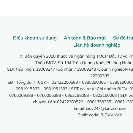
Điều khoản sử dụng
An toàn & Bảo mật
Sơ đồ tr
Liên hệ doanh nghiệp
© Bản quyền 2018 thuộc về Ngân hàng TMCP Đầu tư và Phá
Tháp BIDV, Số 194 Trần Quang Khải, Phường Hoàn
SĐT tiếp nhận: 19009247 (Cá nhân)/ 19009248 (Doanh nghiệp)/(+8
22200399
SĐT Tổng đài TTCSKH: 02422200588 - 0385290066 - 0385190066
0981915333 - 0981951333 | SĐT gọi ra từ Chi nhánh BIDV: 
0766069388 - 0766056388 - 0852198088 - 0822150068 | SĐT xác 
chuyển tiền: 02422200520 - 0981358335 - 0862136
Email:
bidv247@bidv.com.vn
Swift code: BIDVVNVX