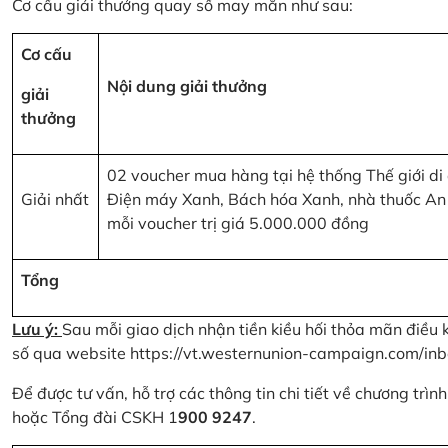
Cơ cấu giải thưởng quay số may mắn như sau:
Cơ cấu
Nội dung giải thưởng
giải
thưởng
02 voucher mua hàng tại hệ thống Thế giới di
Giải nhất
Điện máy Xanh, Bách hóa Xanh, nhà thuốc An
mỗi voucher trị giá 5.000.000 đồng
Tổng
Lưu ý:
Sau mỗi giao dịch nhận tiền kiều hối thỏa mãn điều 
số qua website
https://vt.westernunion-campaign.com/inb
Để được tư vấn, hỗ trợ các thông tin chi tiết về chương trì
hoặc Tổng đài CSKH 1
900 9247
.