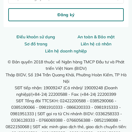
Đăng ký
Điều khoản sử dụng
An toàn & Bảo mật
Sơ đồ trang
Liên hệ cá nhân
Liên hệ doanh nghiệp
© Bản quyền 2018 thuộc về Ngân hàng TMCP Đầu tư và Phát
triển Việt Nam (BIDV)
Tháp BIDV, Số 194 Trần Quang Khải, Phường Hoàn Kiếm, TP Hà
Nội
SĐT tiếp nhận: 19009247 (Cá nhân)/ 19009248 (Doanh
nghiệp)/(+84-24) 22200588 - Fax: (+84-24) 22200399
SĐT Tổng đài TTCSKH: 02422200588 - 0385290066 -
0385190066 - 0981910333 - 0866200333 - 0981915333 -
0981951333 | SĐT gọi ra từ Chi nhánh BIDV: 0336258333 -
0336128333 - 0766069388 - 0766056388 - 0852198088 -
0822150068 | SĐT xác minh giao dịch thẻ, giao dịch chuyển tiền: