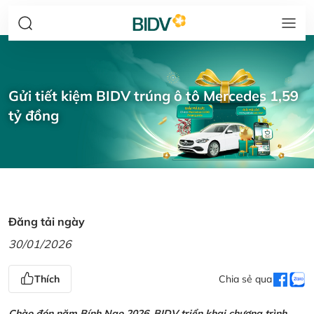
Gửi tiết kiệm BIDV trúng ô tô Mercedes 1,59
tỷ đồng
Đăng tải ngày
30/01/2026
Thích
Chia sẻ qua
Chào đón năm Bính Ngọ 2026, BIDV triển khai chương trình