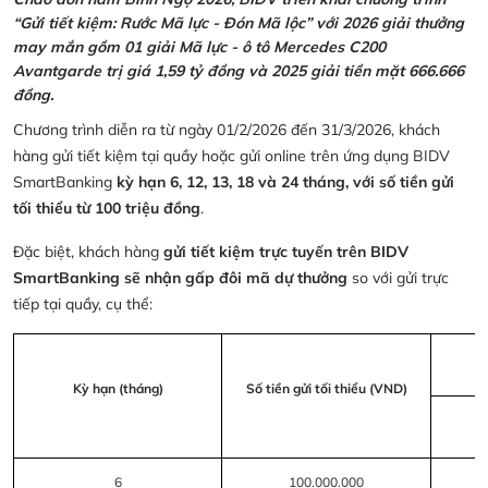
“Gửi tiết kiệm: Rước Mã lực - Đón Mã lộc” với 2026 giải thưởng
may mắn gồm 01 giải Mã lực - ô tô Mercedes C200
Avantgarde trị giá 1,59 tỷ đồng và 2025 giải tiền mặt 666.666
đồng.
Chương trình diễn ra từ ngày 01/2/2026 đến 31/3/2026, khách
hàng gửi tiết kiệm tại quầy hoặc gửi online trên ứng dụng BIDV
SmartBanking
kỳ hạn 6, 12, 13, 18 và 24 tháng, với số tiền gửi
tối thiểu từ 100 triệu đồng
.
Đặc biệt, khách hàng
gửi tiết kiệm trực tuyến trên BIDV
SmartBanking sẽ nhận gấp đôi mã dự thưởng
so với gửi trực
tiếp tại quầy, cụ thể:
Kỳ hạn (tháng)
Số tiền gửi tối thiểu (VND)
6
100.000.000