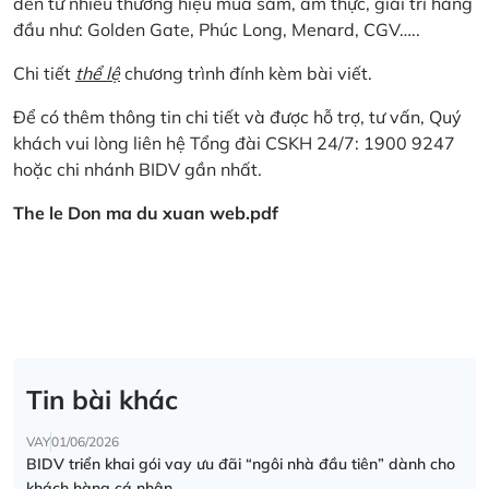
đến từ nhiều thương hiệu mua sắm, ẩm thực, giải trí hàng
đầu như: Golden Gate, Phúc Long, Menard, CGV…..
Chi tiết
thể lệ
chương trình đính kèm bài viết.
Để có thêm thông tin chi tiết và được hỗ trợ, tư vấn, Quý
khách vui lòng liên hệ Tổng đài CSKH 24/7: 1900 9247
hoặc chi nhánh BIDV gần nhất.
The le Don ma du xuan web.pdf
Tin bài khác
VAY
01/06/2026
BIDV triển khai gói vay ưu đãi “ngôi nhà đầu tiên” dành cho
khách hàng cá nhân