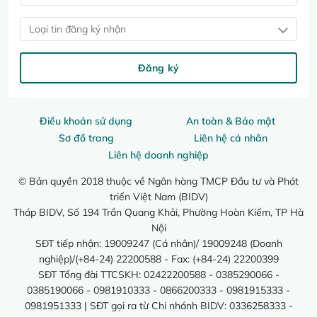
Loại tin đăng ký nhận
Đăng ký
Điều khoản sử dụng
An toàn & Bảo mật
Sơ đồ trang
Liên hệ cá nhân
Liên hệ doanh nghiệp
© Bản quyền 2018 thuộc về Ngân hàng TMCP Đầu tư và Phát
triển Việt Nam (BIDV)
Tháp BIDV, Số 194 Trần Quang Khải, Phường Hoàn Kiếm, TP Hà
Nội
SĐT tiếp nhận: 19009247 (Cá nhân)/ 19009248 (Doanh
nghiệp)/(+84-24) 22200588 - Fax: (+84-24) 22200399
SĐT Tổng đài TTCSKH: 02422200588 - 0385290066 -
0385190066 - 0981910333 - 0866200333 - 0981915333 -
0981951333 | SĐT gọi ra từ Chi nhánh BIDV: 0336258333 -