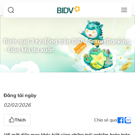
Rinh quà 3 tỷ đồng trên BIDV SmartBanking
– Đón Mã du xuân
Đăng tải ngày
02/02/2026
Thích
Chia sẻ qua
Với một diện mạo khác biệt cùng những trải nghiệm hoàn toàn