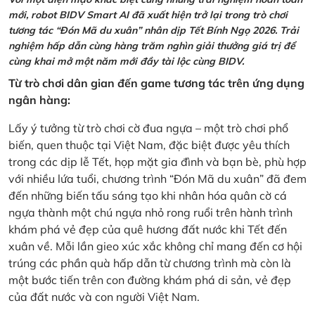
mới, robot BIDV Smart AI đã xuất hiện trở lại trong trò chơi
tương tác “Đón Mã du xuân” nhân dịp Tết Bính Ngọ 2026. Trải
nghiệm hấp dẫn cùng hàng trăm nghìn giải thưởng giá trị để
cùng khai mở một năm mới đầy tài lộc cùng BIDV.
Từ trò chơi dân gian đến game tương tác trên ứng dụng
ngân hàng:
Lấy ý tưởng từ trò chơi cờ đua ngựa – một trò chơi phổ
biến, quen thuộc tại Việt Nam, đặc biệt được yêu thích
trong các dịp lễ Tết, họp mặt gia đình và bạn bè, phù hợp
với nhiều lứa tuổi, chương trình “Đón Mã du xuân” đã đem
đến những biến tấu sáng tạo khi nhân hóa quân cờ cá
ngựa thành một chú ngựa nhỏ rong ruổi trên hành trình
khám phá vẻ đẹp của quê hương đất nước khi Tết đến
xuân về. Mỗi lần gieo xúc xắc không chỉ mang đến cơ hội
trúng các phần quà hấp dẫn từ chương trình mà còn là
một bước tiến trên con đường khám phá di sản, vẻ đẹp
của đất nước và con người Việt Nam.