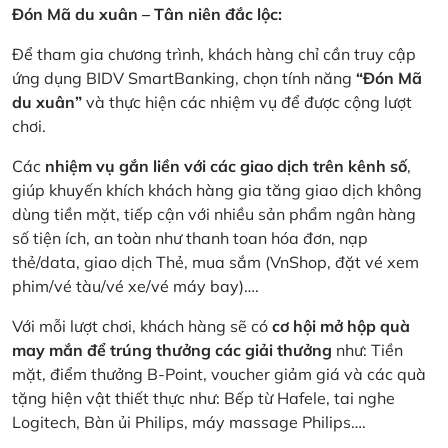
Đón Mã du xuân – Tân niên đắc lộc:
Để tham gia chương trình, khách hàng chỉ cần truy cập
ứng dụng BIDV SmartBanking, chọn tính năng
“Đón Mã
du xuân”
và thực hiện các nhiệm vụ để được cộng lượt
chơi.
Các
nhiệm vụ gắn liền với các giao dịch trên kênh số
,
giúp khuyến khích khách hàng gia tăng giao dịch không
dùng tiền mặt, tiếp cận với nhiều sản phẩm ngân hàng
số tiện ích, an toàn như thanh toan hóa đơn, nạp
thẻ/data, giao dịch Thẻ, mua sắm (VnShop, đặt vé xem
phim/vé tàu/vé xe/vé máy bay)….
Với mỗi lượt chơi, khách hàng sẽ có
cơ hội mở hộp quà
may mắn để trúng thưởng các giải thưởng
như: Tiền
mặt, điểm thưởng B-Point, voucher giảm giá và các quà
tặng hiện vật thiết thực như: Bếp từ Hafele, tai nghe
Logitech, Bàn ủi Philips, máy massage Philips….