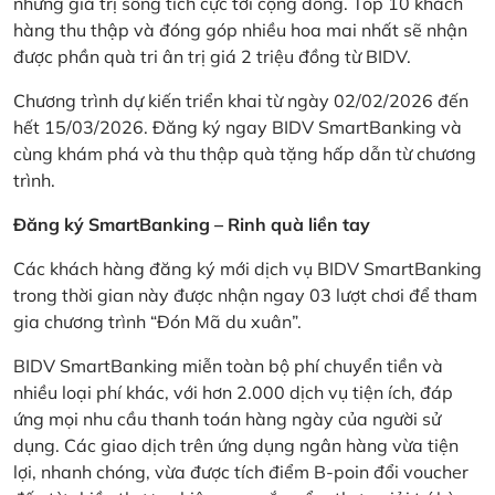
những giá trị sống tích cực tới cộng đồng. Top 10 khách
hàng thu thập và đóng góp nhiều hoa mai nhất sẽ nhận
được phần quà tri ân trị giá 2 triệu đồng từ BIDV.
Chương trình dự kiến triển khai từ ngày 02/02/2026 đến
hết 15/03/2026. Đăng ký ngay BIDV SmartBanking và
cùng khám phá và thu thập quà tặng hấp dẫn từ chương
trình.
Đăng ký SmartBanking – Rinh quà liền tay
Các khách hàng đăng ký mới dịch vụ BIDV SmartBanking
trong thời gian này được nhận ngay 03 lượt chơi để tham
gia chương trình “Đón Mã du xuân”.
BIDV SmartBanking miễn toàn bộ phí chuyển tiền và
nhiều loại phí khác, với hơn 2.000 dịch vụ tiện ích, đáp
ứng mọi nhu cầu thanh toán hàng ngày của người sử
dụng. Các giao dịch trên ứng dụng ngân hàng vừa tiện
lợi, nhanh chóng, vừa được tích điểm B-poin đổi voucher