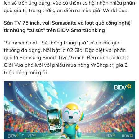
ích số trên ứng dụng, vừa có thêm cơ hội nhận nhiều phần
quà giá trị trong thời gian diễn ra mùa giải World Cup.
Săn TV 75 inch, vali Samsonite và loạt quà công nghệ
từ những “cú sút” trên BIDV SmartBanking
“Summer Goal - Sút bóng trúng quà” có cơ cấu giải
thưởng đa dạng. Nổi bật là 02 Giải Đặc biệt với phần
quà là Samsung Smart Tivi 75 inch. Bên cạnh đó là 10
Giải Vua phá lưới với phiếu mua hàng VnShop trị giá 2
triệu đồng mỗi giải.