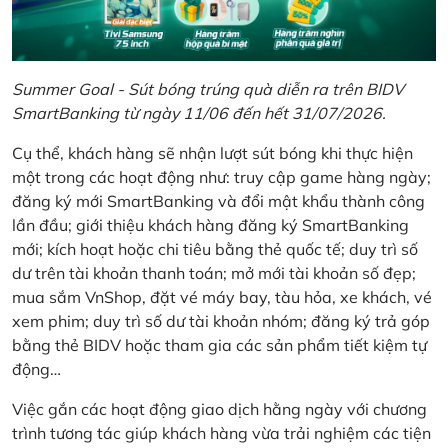
Summer Goal - Sút bóng trúng quà diễn ra trên BIDV
SmartBanking từ ngày 11/06 đến hết 31/07/2026.
Cụ thể, khách hàng sẽ nhận lượt sút bóng khi thực hiện
một trong các hoạt động như: truy cập game hàng ngày;
đăng ký mới SmartBanking và đổi mật khẩu thành công
lần đầu; giới thiệu khách hàng đăng ký SmartBanking
mới; kích hoạt hoặc chi tiêu bằng thẻ quốc tế; duy trì số
dư trên tài khoản thanh toán; mở mới tài khoản số đẹp;
mua sắm VnShop, đặt vé máy bay, tàu hỏa, xe khách, vé
xem phim; duy trì số dư tài khoản nhóm; đăng ký trả góp
bằng thẻ BIDV hoặc tham gia các sản phẩm tiết kiệm tự
động…
Việc gắn các hoạt động giao dịch hằng ngày với chương
trình tương tác giúp khách hàng vừa trải nghiệm các tiện