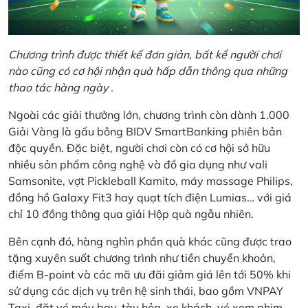
Chương trình được thiết kế đơn giản, bất kể người chơi
nào cũng có cơ hội nhận quà hấp dẫn thông qua những
thao tác hàng ngày .
Ngoài các giải thưởng lớn, chương trình còn dành 1.000
Giải Vàng là gấu bông BIDV SmartBanking phiên bản
độc quyền. Đặc biệt, người chơi còn có cơ hội sở hữu
nhiều sản phẩm công nghệ và đồ gia dụng như vali
Samsonite, vợt Pickleball Kamito, máy massage Philips,
đồng hồ Galaxy Fit3 hay quạt tích điện Lumias… với giá
chỉ 10 đồng thông qua giải Hộp quà ngẫu nhiên.
Bên cạnh đó, hàng nghìn phần quà khác cũng được trao
tặng xuyên suốt chương trình như tiền chuyển khoản,
điểm B-point và các mã ưu đãi giảm giá lên tới 50% khi
sử dụng các dịch vụ trên hệ sinh thái, bao gồm VNPAY
Taxi, đặt vé máy bay, tàu hỏa, xe khách, vé xem phim,