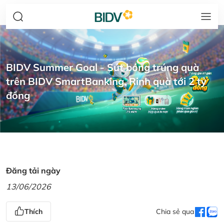
BIDV Summer Goal - Sút bóng trúng quà
trên BIDV SmartBanking, Rinh quà tới 2 tỷ
đồng
Đăng tải ngày
13/06/2026
Thích
Chia sẻ qua