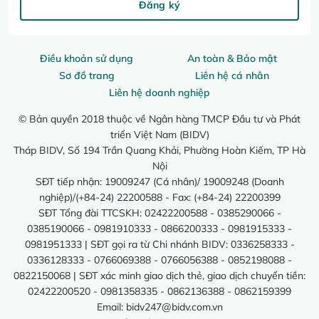
Đăng ký
Điều khoản sử dụng
An toàn & Bảo mật
Sơ đồ trang
Liên hệ cá nhân
Liên hệ doanh nghiệp
© Bản quyền 2018 thuộc về Ngân hàng TMCP Đầu tư và Phát
triển Việt Nam (BIDV)
Tháp BIDV, Số 194 Trần Quang Khải, Phường Hoàn Kiếm, TP Hà
Nội
SĐT tiếp nhận: 19009247 (Cá nhân)/ 19009248 (Doanh
nghiệp)/(+84-24) 22200588 - Fax: (+84-24) 22200399
SĐT Tổng đài TTCSKH: 02422200588 - 0385290066 -
0385190066 - 0981910333 - 0866200333 - 0981915333 -
0981951333 | SĐT gọi ra từ Chi nhánh BIDV: 0336258333 -
0336128333 - 0766069388 - 0766056388 - 0852198088 -
0822150068 | SĐT xác minh giao dịch thẻ, giao dịch chuyển tiền:
02422200520 - 0981358335 - 0862136388 - 0862159399
Email:
bidv247@bidv.com.vn