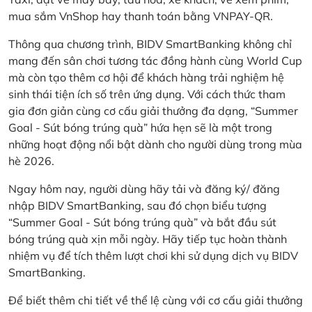
mua sắm VnShop hay thanh toán bằng VNPAY-QR.
Thông qua chương trình, BIDV SmartBanking không chỉ
mang đến sân chơi tương tác đồng hành cùng World Cup
mà còn tạo thêm cơ hội để khách hàng trải nghiệm hệ
sinh thái tiện ích số trên ứng dụng. Với cách thức tham
gia đơn giản cùng cơ cấu giải thưởng đa dạng, “Summer
Goal - Sút bóng trúng quà” hứa hẹn sẽ là một trong
những hoạt động nổi bật dành cho người dùng trong mùa
hè 2026.
Ngay hôm nay, người dùng hãy tải và đăng ký/ đăng
nhập BIDV SmartBanking, sau đó chọn biểu tượng
“Summer Goal - Sút bóng trúng quà” và bắt đầu sút
bóng trúng quà xịn mỗi ngày. Hãy tiếp tục hoàn thành
nhiệm vụ để tích thêm lượt chơi khi sử dụng dịch vụ BIDV
SmartBanking.
Để biết thêm chi tiết về thể lệ cùng với cơ cấu giải thưởng