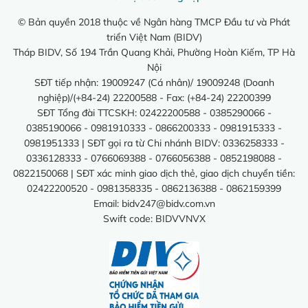
© Bản quyền 2018 thuộc về Ngân hàng TMCP Đầu tư và Phát
triển Việt Nam (BIDV)
Tháp BIDV, Số 194 Trần Quang Khải, Phường Hoàn Kiếm, TP Hà
Nội
SĐT tiếp nhận: 19009247 (Cá nhân)/ 19009248 (Doanh
nghiệp)/(+84-24) 22200588 - Fax: (+84-24) 22200399
SĐT Tổng đài TTCSKH: 02422200588 - 0385290066 -
0385190066 - 0981910333 - 0866200333 - 0981915333 -
0981951333 | SĐT gọi ra từ Chi nhánh BIDV: 0336258333 -
0336128333 - 0766069388 - 0766056388 - 0852198088 -
0822150068 | SĐT xác minh giao dịch thẻ, giao dịch chuyển tiền:
02422200520 - 0981358335 - 0862136388 - 0862159399
Email:
bidv247@bidv.com.vn
Swift code: BIDVVNVX