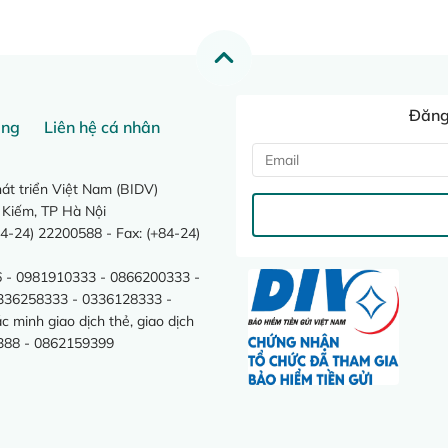
Đăng 
ang
Liên hệ cá nhân
t triển Việt Nam (BIDV)
 Kiếm, TP Hà Nội
4-24) 22200588 - Fax: (+84-24)
 - 0981910333 - 0866200333 -
0336258333 - 0336128333 -
minh giao dịch thẻ, giao dịch
388 - 0862159399