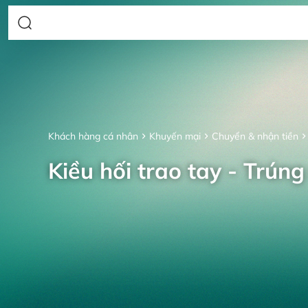
Khách hàng cá nhân
Khuyến mại
Chuyển & nhận tiền
Kiều hối trao tay - Trúng