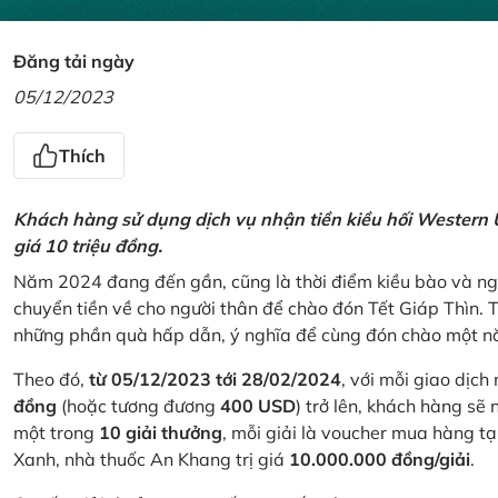
Đăng tải ngày
05/12/2023
Thích
Khách hàng sử dụng dịch vụ nhận tiền kiều hối Western U
giá 10 triệu đồng.
Năm 2024 đang đến gần, cũng là thời điểm kiều bào và ngư
chuyển tiền về cho người thân để chào đón Tết Giáp Thìn.
những phần quà hấp dẫn, ý nghĩa để cùng đón chào một nă
Theo đó,
từ 05/12/2023 tới 28/02/2024
, với mỗi giao dịch
đồng
(hoặc tương đương
400 USD
) trở lên, khách hàng s
một trong
10 giải thưởng
, mỗi giải là voucher mua hàng t
Xanh, nhà thuốc An Khang trị giá
10.000.000 đồng/giải
.