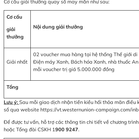
Cơ cấu giải thưởng quay số may mắn như sau:
Cơ cấu
Nội dung giải thưởng
giải
thưởng
02 voucher mua hàng tại hệ thống Thế giới di
Giải nhất
Điện máy Xanh, Bách hóa Xanh, nhà thuốc An
mỗi voucher trị giá 5.000.000 đồng
Tổng
Lưu ý:
Sau mỗi giao dịch nhận tiền kiều hối thỏa mãn điều 
số qua website
https://vt.westernunion-campaign.com/inb
Để được tư vấn, hỗ trợ các thông tin chi tiết về chương trì
hoặc Tổng đài CSKH 1
900 9247
.