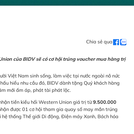
Chia sẻ qua
nion của BIDV sẽ có cơ hội trúng voucher mua hàng trị
ời Việt Nam sinh sống, làm việc tại nước ngoài nô nức
 Thấu hiểu nhu cầu đó, BIDV dành tặng Quý khách hàng
m mới ấm áp, phát tài phát lộc.
 nhận tiền kiều hối Western Union giá trị từ
9.500.000
ẽ nhận được 01 cơ hội tham gia quay số may mắn trúng
ại hệ thống Thế giới Di động, Điện máy Xanh, Bách hóa