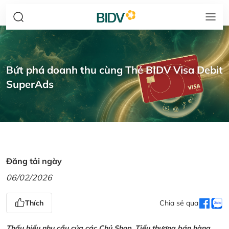
Bứt phá doanh thu cùng Thẻ BIDV Visa Debit
SuperAds
Đăng tải ngày
06/02/2026
Thích
Chia sẻ qua
Thấu hiểu nhu cầu của các Chủ Shop, Tiểu thương bán hàng