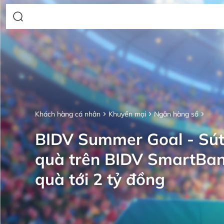
Khách hàng cá nhân
Khuyến mại
Ngân hàng số
BIDV Summer Goal - Sút
quà trên BIDV SmartBan
quà tới 2 tỷ đồng