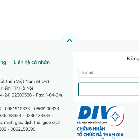
Đăng 
ang
Liên hệ cá nhân
t triển Việt Nam (BIDV)
 Kiếm, TP Hà Nội
4-24) 22200588 - Fax: (+84-24)
 - 0981910333 - 0866200333 -
0336258333 - 0336128333 -
minh giao dịch thẻ, giao dịch
388 - 0862159399