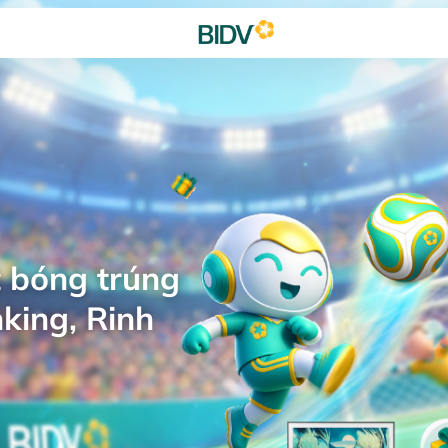
 bóng trúng
king, Rinh