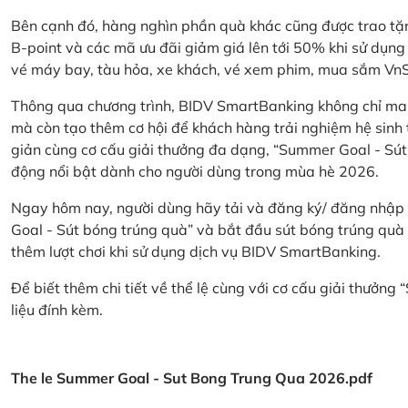
Bên cạnh đó, hàng nghìn phần quà khác cũng được trao tặn
B-point và các mã ưu đãi giảm giá lên tới 50% khi sử dụng
vé máy bay, tàu hỏa, xe khách, vé xem phim, mua sắm V
Thông qua chương trình, BIDV SmartBanking không chỉ ma
mà còn tạo thêm cơ hội để khách hàng trải nghiệm hệ sinh t
giản cùng cơ cấu giải thưởng đa dạng, “Summer Goal - Sút
động nổi bật dành cho người dùng trong mùa hè 2026.
Ngay hôm nay, người dùng hãy tải và đăng ký/ đăng nhập
Goal - Sút bóng trúng quà” và bắt đầu sút bóng trúng quà 
thêm lượt chơi khi sử dụng dịch vụ BIDV SmartBanking.
Để biết thêm chi tiết về thể lệ cùng với cơ cấu giải thưởng
liệu đính kèm.
The le Summer Goal - Sut Bong Trung Qua 2026.pdf