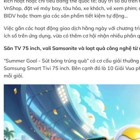
kích hoạt hoặc chi tiêu bằng thẻ quốc tế; duy trì số dư tr
VnShop, đặt vé máy bay, tàu hỏa, xe khách, vé xem phim; d
BIDV hoặc tham gia các sản phẩm tiết kiệm tự động…
Việc gắn các hoạt động giao dịch hằng ngày với chương trì
ích số trên ứng dụng, vừa có thêm cơ hội nhận nhiều phần q
Săn TV 75 inch, vali Samsonite và loạt quà công nghệ t
“Summer Goal - Sút bóng trúng quà” có cơ cấu giải thưởng 
Samsung Smart Tivi 75 inch. Bên cạnh đó là 10 Giải Vua ph
mỗi giải.