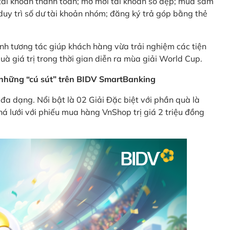
ên tài khoản thanh toán; mở mới tài khoản số đẹp; mua sắm
uy trì số dư tài khoản nhóm; đăng ký trả góp bằng thẻ
nh tương tác giúp khách hàng vừa trải nghiệm các tiện
uà giá trị trong thời gian diễn ra mùa giải World Cup.
ừ những “cú sút” trên BIDV SmartBanking
đa dạng. Nổi bật là 02 Giải Đặc biệt với phần quà là
á lưới với phiếu mua hàng VnShop trị giá 2 triệu đồng