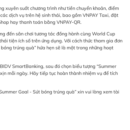
g xuyên suốt chương trình như tiền chuyển khoản, điểm
 các dịch vụ trên hệ sinh thái, bao gồm VNPAY Taxi, đặt
nShop hay thanh toán bằng VNPAY-QR.
ng đến sân chơi tương tác đồng hành cùng World Cup
hái tiện ích số trên ứng dụng. Với cách thức tham gia đơn
 bóng trúng quà” hứa hẹn sẽ là một trong những hoạt
 BIDV SmartBanking, sau đó chọn biểu tượng “Summer
xịn mỗi ngày. Hãy tiếp tục hoàn thành nhiệm vụ để tích
 “Summer Goal - Sút bóng trúng quà” xin vui lòng xem tài