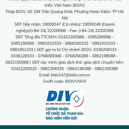
triển Việt Nam (BIDV)
Tháp BIDV, Số 194 Trần Quang Khải, Phường Hoàn Kiếm, TP Hà
Nội
SĐT tiếp nhận: 19009247 (Cá nhân)/ 19009248 (Doanh
nghiệp)/(+84-24) 22200588 - Fax: (+84-24) 22200399
SĐT Tổng đài TTCSKH: 02422200588 - 0385290066 -
0385190066 - 0981910333 - 0866200333 - 0981915333 -
0981951333 | SĐT gọi ra từ Chi nhánh BIDV: 0336258333 -
0336128333 - 0766069388 - 0766056388 - 0852198088 -
0822150068 | SĐT xác minh giao dịch thẻ, giao dịch chuyển tiền:
02422200520 - 0981358335 - 0862136388 - 0862159399
Email:
bidv247@bidv.com.vn
Swift code: BIDVVNVX