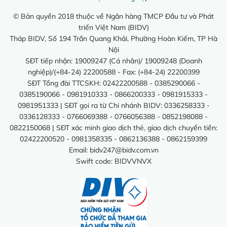
© Bản quyền 2018 thuộc về Ngân hàng TMCP Đầu tư và Phát
triển Việt Nam (BIDV)
Tháp BIDV, Số 194 Trần Quang Khải, Phường Hoàn Kiếm, TP Hà
Nội
SĐT tiếp nhận: 19009247 (Cá nhân)/ 19009248 (Doanh
nghiệp)/(+84-24) 22200588 - Fax: (+84-24) 22200399
SĐT Tổng đài TTCSKH: 02422200588 - 0385290066 -
0385190066 - 0981910333 - 0866200333 - 0981915333 -
0981951333 | SĐT gọi ra từ Chi nhánh BIDV: 0336258333 -
0336128333 - 0766069388 - 0766056388 - 0852198088 -
0822150068 | SĐT xác minh giao dịch thẻ, giao dịch chuyển tiền:
02422200520 - 0981358335 - 0862136388 - 0862159399
Email:
bidv247@bidv.com.vn
Swift code: BIDVVNVX