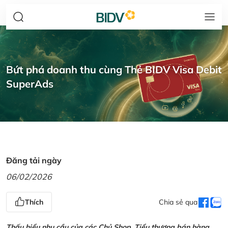
Bứt phá doanh thu cùng Thẻ BIDV Visa Debit
SuperAds
Đăng tải ngày
06/02/2026
Thích
Chia sẻ qua
Thấu hiểu nhu cầu của các Chủ Shop, Tiểu thương bán hàng