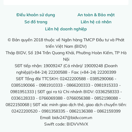
Điều khoản sử dụng
An toàn & Bảo mật
Sơ đồ trang
Liên hệ cá nhân
Liên hệ doanh nghiệp
© Bản quyền 2018 thuộc về Ngân hàng TMCP Đầu tư và Phát
triển Việt Nam (BIDV)
Tháp BIDV, Số 194 Trần Quang Khải, Phường Hoàn Kiếm, TP Hà
Nội
SĐT tiếp nhận: 19009247 (Cá nhân)/ 19009248 (Doanh
nghiệp)/(+84-24) 22200588 - Fax: (+84-24) 22200399
SĐT Tổng đài TTCSKH: 02422200588 - 0385290066 -
0385190066 - 0981910333 - 0866200333 - 0981915333 -
0981951333 | SĐT gọi ra từ Chi nhánh BIDV: 0336258333 -
0336128333 - 0766069388 - 0766056388 - 0852198088 -
0822150068 | SĐT xác minh giao dịch thẻ, giao dịch chuyển tiền:
02422200520 - 0981358335 - 0862136388 - 0862159399
Email:
bidv247@bidv.com.vn
Swift code: BIDVVNVX