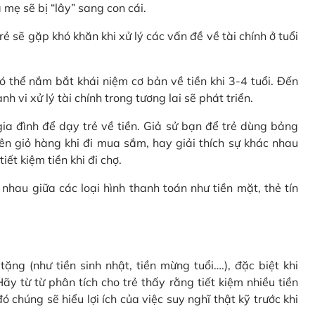
 mẹ sẽ bị “lây” sang con cái.
rẻ sẽ gặp khó khăn khi xử lý các vấn đề về tài chính ở tuổi
 thể nắm bắt khái niệm cơ bản về tiền khi 3-4 tuổi. Đến
 vi xử lý tài chính trong tương lai sẽ phát triển.
a đình để dạy trẻ về tiền. Giả sử bạn để trẻ dùng bảng
ên giỏ hàng khi đi mua sắm, hay giải thích sự khác nhau
ết kiệm tiền khi đi chợ.
nhau giữa các loại hình thanh toán như tiền mặt, thẻ tín
ặng (như tiền sinh nhật, tiền mừng tuổi….), đặc biệt khi
ãy từ từ phân tích cho trẻ thấy rằng tiết kiệm nhiều tiền
 chúng sẽ hiểu lợi ích của việc suy nghĩ thật kỹ trước khi