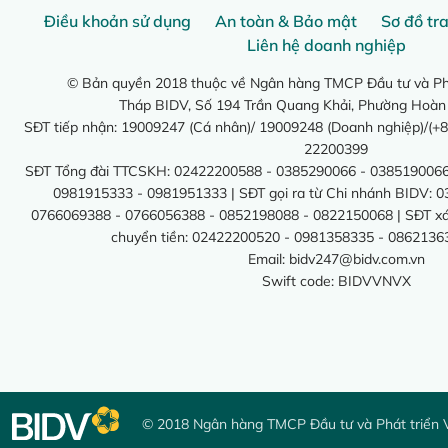
Điều khoản sử dụng
An toàn & Bảo mật
Sơ đồ tr
Liên hệ doanh nghiệp
© Bản quyền 2018 thuộc về Ngân hàng TMCP Đầu tư và Phá
Tháp BIDV, Số 194 Trần Quang Khải, Phường Hoàn
SĐT tiếp nhận: 19009247 (Cá nhân)/ 19009248 (Doanh nghiệp)/(+8
22200399
SĐT Tổng đài TTCSKH: 02422200588 - 0385290066 - 0385190066
0981915333 - 0981951333 | SĐT gọi ra từ Chi nhánh BIDV: 
0766069388 - 0766056388 - 0852198088 - 0822150068 | SĐT xác 
chuyển tiền: 02422200520 - 0981358335 - 0862136
Email:
bidv247@bidv.com.vn
Swift code: BIDVVNVX
© 2018 Ngân hàng TMCP Đầu tư và Phát triển 