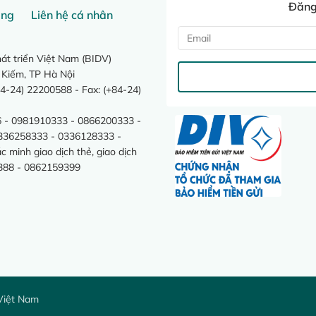
Đăng 
ang
Liên hệ cá nhân
t triển Việt Nam (BIDV)
 Kiếm, TP Hà Nội
4-24) 22200588 - Fax: (+84-24)
 - 0981910333 - 0866200333 -
0336258333 - 0336128333 -
minh giao dịch thẻ, giao dịch
388 - 0862159399
Việt Nam