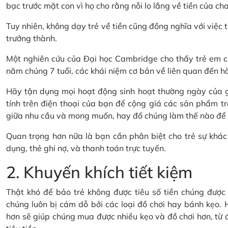
bạc trước mặt con vì họ cho rằng nỗi lo lắng về tiền của cha
Tuy nhiên, không dạy trẻ về tiền cũng đồng nghĩa với việc t
trưởng thành.
Một nghiên cứu của Đại học Cambridge cho thấy trẻ em có
năm chúng 7 tuổi, các khái niệm cơ bản về liên quan đến hành
Hãy tận dụng mọi hoạt động sinh hoạt thường ngày của gi
tính trên điện thoại của bạn để cộng giá các sản phẩm tr
giữa nhu cầu và mong muốn, hay đố chúng làm thế nào để ti
Quan trọng hơn nữa là bạn cần phân biệt cho trẻ sự khác 
dụng, thẻ ghi nợ, và thanh toán trực tuyến.
2. Khuyến khích tiết kiệm
Thật khó để bảo trẻ không được tiêu số tiền chúng được t
chúng luôn bị cám dỗ bởi các loại đồ chơi hay bánh kẹo. H
hơn sẽ giúp chúng mua được nhiều kẹo và đồ chơi hơn, từ đó