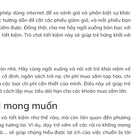
c phép dùng internet để so sánh giá và phân biệt sự khác
c hướng dẫn để cắt các phiếu giảm giá, và mỗi phiếu bạn
kiếm được. Đồng thời, cha mẹ hãy ngồi xuống bàn bạc với
tiết kiệm. Trò chơi tiết kiệm này sẽ giúp trẻ hứng khởi với
òn nhỏ. Hãy cùng ngồi xuống và nói với trẻ khái niệm về
cố định, ngân sách trả nợ, chi phí mua sắm tạp hóa, chi
 các loại chi phí cần thiết của mình. Điều này sẽ giúp trẻ
à cách lập mục tiêu dài hạn cho các khoản mua sắm lớn.
oài mong muốn
gì và tiết kiệm như thế nào, mà còn liên quan đến phương
g tương lai. Ví dụ, dạy trẻ sớm về các rủi ro không mong
à…. sẽ giúp chúng hiểu được lợi ích của việc chuẩn bị tài