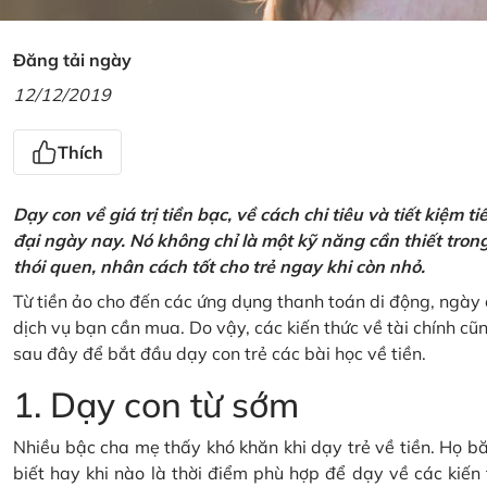
Đăng tải ngày
12/12/2019
Thích
Dạy con về giá trị tiền bạc, về cách chi tiêu và tiết kiệm 
đại ngày nay. Nó không chỉ là một kỹ năng cần thiết tro
thói quen, nhân cách tốt cho trẻ ngay khi còn nhỏ.
Từ tiền ảo cho đến các ứng dụng thanh toán di động, ngày 
dịch vụ bạn cần mua. Do vậy, các kiến thức về tài chính c
sau đây để bắt đầu dạy con trẻ các bài học về tiền.
1. Dạy con từ sớm
Nhiều bậc cha mẹ thấy khó khăn khi dạy trẻ về tiền. Họ bă
biết hay khi nào là thời điểm phù hợp để dạy về các kiến