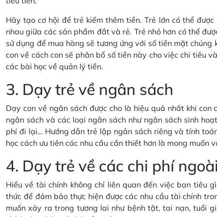
tiêu tiền.
Hãy tạo cơ hội để trẻ kiếm thêm tiền. Trẻ lớn có thể đượ
nhau giữa các sản phẩm đắt và rẻ. Trẻ nhỏ hơn có thể đượ
sử dụng để mua hàng sẽ tương ứng với số tiền mặt chúng 
con về cách con sẽ phân bổ số tiền này cho việc chi tiêu và 
các bài học về quản lý tiền.
3. Dạy trẻ về ngân sách
Dạy con về ngân sách được cho là hiệu quả nhất khi con c
ngân sách và các loại ngân sách như ngân sách sinh hoạt 
phí đi lại… Hướng dẫn trẻ lập ngân sách riêng và tính toán
học cách ưu tiên các nhu cầu cần thiết hơn là mong muốn v
4. Dạy trẻ về các chi phí ng
Hiểu về tài chính không chỉ liên quan đến việc bạn tiêu 
thức để đảm bảo thực hiện được các nhu cầu tài chính tron
muốn xảy ra trong tương lai như bệnh tật, tai nạn, tuổi gi