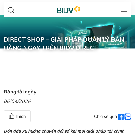
DIRECT SHOP – GIẢI PHÁP QUẢN LÝ BÁN
HÀNG NGAY TRÊN BIDV DIRECT
Đăng tải ngày
06/04/2026
Thích
Chia sẻ qua
Đón đầu xu hướng chuyển đổi số khi mọi giải pháp tài chính