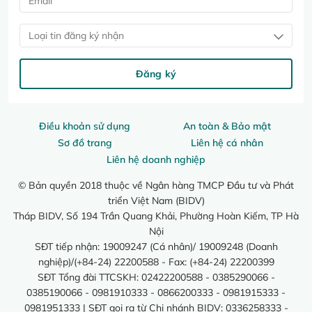
Loại tin đăng ký nhận
Đăng ký
Điều khoản sử dụng
An toàn & Bảo mật
Sơ đồ trang
Liên hệ cá nhân
Liên hệ doanh nghiệp
© Bản quyền 2018 thuộc về Ngân hàng TMCP Đầu tư và Phát
triển Việt Nam (BIDV)
Tháp BIDV, Số 194 Trần Quang Khải, Phường Hoàn Kiếm, TP Hà
Nội
SĐT tiếp nhận: 19009247 (Cá nhân)/ 19009248 (Doanh
nghiệp)/(+84-24) 22200588 - Fax: (+84-24) 22200399
SĐT Tổng đài TTCSKH: 02422200588 - 0385290066 -
0385190066 - 0981910333 - 0866200333 - 0981915333 -
0981951333 | SĐT gọi ra từ Chi nhánh BIDV: 0336258333 -