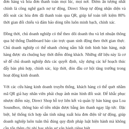
đơn hàng và hóa đơn thanh toán mọi lúc, mọi nơi. Điểm ấn tượng nhất
chính là công nghệ gạch nợ tự động, Direct Shop tự động nhận diện và
đối soát các hóa đơn đã thanh toán qua QR, giúp kế toán tiết kiệm 80%
thời gian đối chiếu và đảm bảo dòng tiền luôn minh bạch, chính xác.
Đồng thời, chủ doanh nghiệp có thể theo dõi doanh thu và lợi nhuận thông
qua hệ thống Dashboard báo cáo trực quan sinh động theo thời gian thực.
Chủ doanh nghiệp có thể nhanh chóng nắm bắt tình hình bán hàng, mặt
hàng được ưa chuộng hay thời điểm đông khách. Những dữ liệu này là cơ
sở để chủ doanh nghiệp đưa các quyết định, xây dựng các kế hoạch thúc
đẩy bán phù hợp, chính xác, kịp thời, đón đầu cơ hội tăng trưởng trong
hoạt động kinh doanh.
Với các cửa hàng kinh doanh truyền thống, khách hàng có thể quét nhầm
mã QR giả hay nhân viên phải chụp ảnh màn hình đối soát. Để khắc phục
nhược điểm này, Direct Shop hỗ trợ liên kết và quản lý bán hàng qua Loa
Soundbox, thông báo số tiền nhận được bằng âm thanh ngay lập tức. Đặc
biệt, hệ thống tích hợp sẵn tính năng xuất hóa đơn điện tử tự động, giúp
doanh nghiệp luôn tuân thủ đúng quy định pháp luật hiện hành mà không
cần tốn thêm chi phí hay nhân sự vận hành riêng biệt.