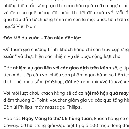
những biến tấu sáng tạo khi nhân hóa quân cờ cá ngựa thà
vẻ đẹp của quê hương đất nước khi Tết đến xuân về. Mỗi lầ
quà hấp dẫn từ chương trình mà còn là một bước tiến trên
người Việt Nam.
Đón Mã du xuân – Tân niên đắc lộc:
Để tham gia chương trình, khách hàng chỉ cần truy cập ứ
xuân”
và thực hiện các nhiệm vụ để được cộng lượt chơi.
Các
nhiệm vụ gắn liền với các giao dịch trên kênh số
, giú
tiền mặt, tiếp cận với nhiều sản phẩm ngân hàng số tiện íc
dịch Thẻ, mua sắm (VnShop, đặt vé xem phim/vé tàu/vé x
Với mỗi lượt chơi, khách hàng sẽ có
cơ hội mở hộp quà may
điểm thưởng B-Point, voucher giảm giá và các quà tặng hiện
Bàn ủi Philips, máy massage Philips….
Vào các
Ngày Vàng là thứ 05 hàng tuần
, khách hàng có c
Coway. Cơ hội trúng giải Đặc biệt trị giá 100 triệu đồng 