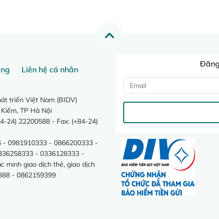
Đăng 
ang
Liên hệ cá nhân
t triển Việt Nam (BIDV)
 Kiếm, TP Hà Nội
4-24) 22200588 - Fax: (+84-24)
 - 0981910333 - 0866200333 -
0336258333 - 0336128333 -
minh giao dịch thẻ, giao dịch
388 - 0862159399