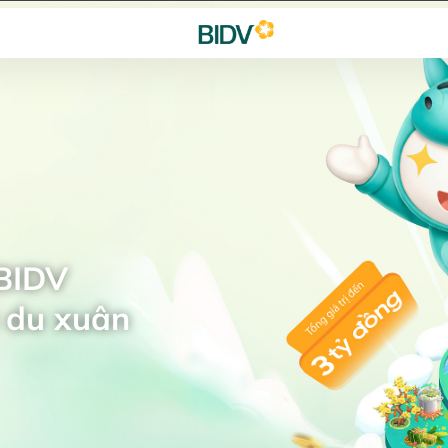
 BIDV
 du xuân