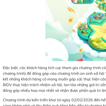
Đặc biệt, các khách hàng tích cực tham gia chương trình có 
chương trình) để đóng góp vào chương trình an sinh xã hộ
kết những khách hàng có mong muốn góp sức thực hiện các 
BIDV thực hiện trách nhiệm xã hội, lan tỏa những giá trị s
đóng góp nhiều hoa mai nhất sẽ nhận được phần quà tri ân 
Chương trình dự kiến triển khai từ ngày 02/02/2026 đến 
cùng khám phá và thu thập quà tặng hấp dẫn từ chương tr