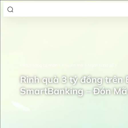
Khách hàng cá nhân
Khuyến mại
Ngân hàng số
Rinh quà 3 tỷ đồng trên
SmartBanking – Đón Mã