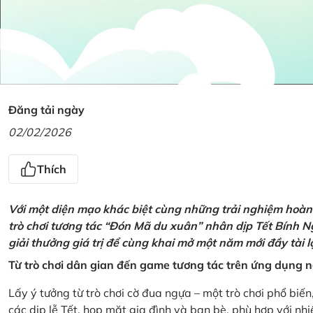
Đăng tải ngày
02/02/2026
Thích
Với một diện mạo khác biệt cùng những trải nghiệm hoàn t
trò chơi tương tác “Đón Mã du xuân” nhân dịp Tết Bính 
giải thưởng giá trị để cùng khai mở một năm mới đầy tài 
Từ trò chơi dân gian đến game tương tác trên ứng dụng
Lấy ý tưởng từ trò chơi cờ đua ngựa – một trò chơi phổ biến
các dịp lễ Tết, họp mặt gia đình và bạn bè, phù hợp với nh