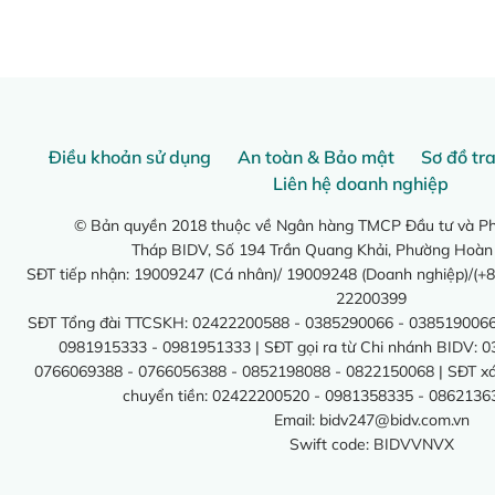
Điều khoản sử dụng
An toàn & Bảo mật
Sơ đồ tr
Liên hệ doanh nghiệp
© Bản quyền 2018 thuộc về Ngân hàng TMCP Đầu tư và Phá
Tháp BIDV, Số 194 Trần Quang Khải, Phường Hoàn
SĐT tiếp nhận: 19009247 (Cá nhân)/ 19009248 (Doanh nghiệp)/(+8
22200399
SĐT Tổng đài TTCSKH: 02422200588 - 0385290066 - 0385190066
0981915333 - 0981951333 | SĐT gọi ra từ Chi nhánh BIDV: 
0766069388 - 0766056388 - 0852198088 - 0822150068 | SĐT xác 
chuyển tiền: 02422200520 - 0981358335 - 0862136
Email:
bidv247@bidv.com.vn
Swift code: BIDVVNVX