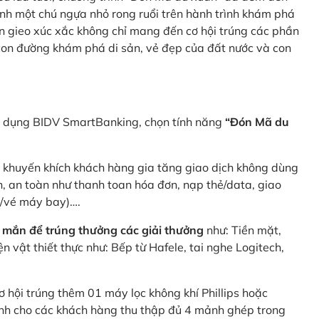
nh một chú ngựa nhỏ rong ruổi trên hành trình khám phá
n gieo xúc xắc không chỉ mang đến cơ hội trúng các phần
 con đường khám phá di sản, vẻ đẹp của đất nước và con
ng dụng BIDV SmartBanking, chọn tính năng
“Đón Mã du
p khuyến khích khách hàng gia tăng giao dịch không dùng
h, an toàn như thanh toan hóa đơn, nạp thẻ/data, giao
e/vé máy bay)….
 mắn để trúng thưởng các giải thưởng
như: Tiền mặt,
 vật thiết thực như: Bếp từ Hafele, tai nghe Logitech,
ơ hội trúng thêm 01 máy lọc không khí Phillips hoặc
dành cho các khách hàng thu thập đủ 4 mảnh ghép trong