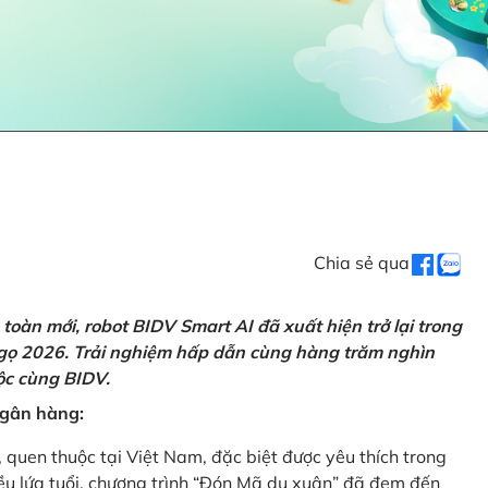
Chia sẻ qua
oàn mới, robot BIDV Smart AI đã xuất hiện trở lại trong
Ngọ 2026. Trải nghiệm hấp dẫn cùng hàng trăm nghìn
lộc cùng BIDV.
 ngân hàng:
, quen thuộc tại Việt Nam, đặc biệt được yêu thích trong
iều lứa tuổi, chương trình “Đón Mã du xuân” đã đem đến