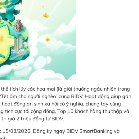
thể tích lũy các hoa mai (là giải thưởng ngẫu nhiên trong
i “Tết ấm cho người nghèo” cùng BIDV. Hoạt động giúp gắn
hoạt động an sinh xã hội có ý nghĩa, chung tay cùng
ống tích cực tới cộng đồng. Top 10 khách hàng thu thập và
trị giá 2 triệu đồng từ BIDV.
hết 15/03/2026. Đăng ký ngay BIDV SmartBanking và
ình.