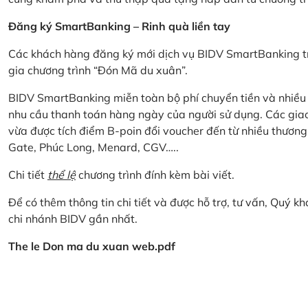
Đăng ký SmartBanking – Rinh quà liền tay
Các khách hàng đăng ký mới dịch vụ BIDV SmartBanking tr
gia chương trình “Đón Mã du xuân”.
BIDV SmartBanking miễn toàn bộ phí chuyển tiền và nhiều lo
nhu cầu thanh toán hàng ngày của người sử dụng. Các giao
vừa được tích điểm B-poin đổi voucher đến từ nhiều thương
Gate, Phúc Long, Menard, CGV…..
Chi tiết
thể lệ
chương trình đính kèm bài viết.
Để có thêm thông tin chi tiết và được hỗ trợ, tư vấn, Quý 
chi nhánh BIDV gần nhất.
The le Don ma du xuan web.pdf