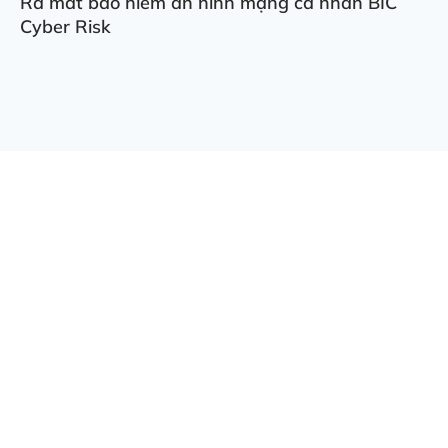
Ra mắt bảo hiểm an ninh mạng cá nhân BIC
Cyber Risk