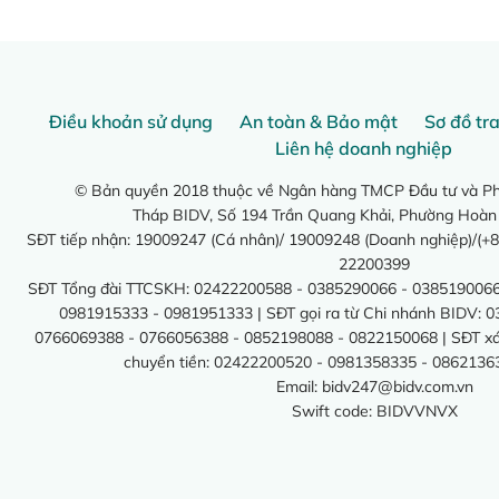
Điều khoản sử dụng
An toàn & Bảo mật
Sơ đồ tr
Liên hệ doanh nghiệp
© Bản quyền 2018 thuộc về Ngân hàng TMCP Đầu tư và Phá
Tháp BIDV, Số 194 Trần Quang Khải, Phường Hoàn
SĐT tiếp nhận: 19009247 (Cá nhân)/ 19009248 (Doanh nghiệp)/(+8
22200399
SĐT Tổng đài TTCSKH: 02422200588 - 0385290066 - 0385190066
0981915333 - 0981951333 | SĐT gọi ra từ Chi nhánh BIDV: 
0766069388 - 0766056388 - 0852198088 - 0822150068 | SĐT xác 
chuyển tiền: 02422200520 - 0981358335 - 0862136
Email:
bidv247@bidv.com.vn
Swift code: BIDVVNVX