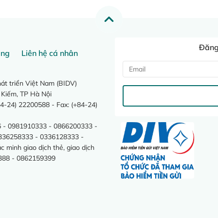
Đăng 
ang
Liên hệ cá nhân
t triển Việt Nam (BIDV)
 Kiếm, TP Hà Nội
4-24) 22200588 - Fax: (+84-24)
 - 0981910333 - 0866200333 -
0336258333 - 0336128333 -
minh giao dịch thẻ, giao dịch
388 - 0862159399