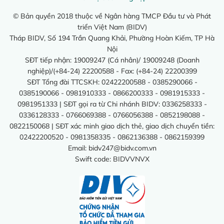
© Bản quyền 2018 thuộc về Ngân hàng TMCP Đầu tư và Phát
triển Việt Nam (BIDV)
Tháp BIDV, Số 194 Trần Quang Khải, Phường Hoàn Kiếm, TP Hà
Nội
SĐT tiếp nhận: 19009247 (Cá nhân)/ 19009248 (Doanh
nghiệp)/(+84-24) 22200588 - Fax: (+84-24) 22200399
SĐT Tổng đài TTCSKH: 02422200588 - 0385290066 -
0385190066 - 0981910333 - 0866200333 - 0981915333 -
0981951333 | SĐT gọi ra từ Chi nhánh BIDV: 0336258333 -
0336128333 - 0766069388 - 0766056388 - 0852198088 -
0822150068 | SĐT xác minh giao dịch thẻ, giao dịch chuyển tiền:
02422200520 - 0981358335 - 0862136388 - 0862159399
Email:
bidv247@bidv.com.vn
Swift code: BIDVVNVX